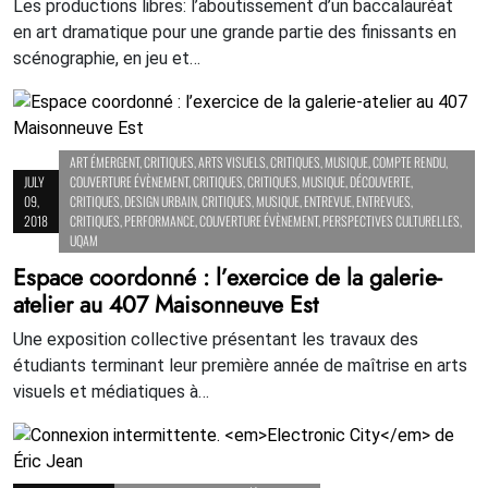
Les productions libres: l’aboutissement d’un baccalauréat
en art dramatique pour une grande partie des finissants en
scénographie, en jeu et…
ART ÉMERGENT
,
CRITIQUES
,
ARTS VISUELS
,
CRITIQUES
,
MUSIQUE
,
COMPTE RENDU
,
JULY
COUVERTURE ÉVÈNEMENT
,
CRITIQUES
,
CRITIQUES
,
MUSIQUE
,
DÉCOUVERTE
,
09,
CRITIQUES
,
DESIGN URBAIN
,
CRITIQUES
,
MUSIQUE
,
ENTREVUE
,
ENTREVUES
,
2018
CRITIQUES
,
PERFORMANCE
,
COUVERTURE ÉVÈNEMENT
,
PERSPECTIVES CULTURELLES
,
UQAM
Espace coordonné : l’exercice de la galerie-
atelier au 407 Maisonneuve Est
Une exposition collective présentant les travaux des
étudiants terminant leur première année de maîtrise en arts
visuels et médiatiques à…