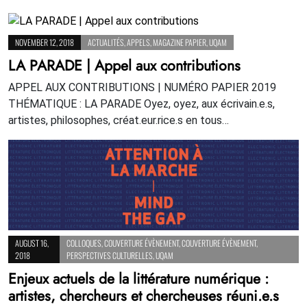
NOVEMBER 12, 2018
ACTUALITÉS
,
APPELS
,
MAGAZINE PAPIER
,
UQAM
LA PARADE | Appel aux contributions
APPEL AUX CONTRIBUTIONS | NUMÉRO PAPIER 2019
THÉMATIQUE : LA PARADE Oyez, oyez, aux écrivain.e.s,
artistes, philosophes, créat.eur.rice.s en tous…
AUGUST 16,
COLLOQUES
,
COUVERTURE ÉVÈNEMENT
,
COUVERTURE ÉVÈNEMENT
,
2018
PERSPECTIVES CULTURELLES
,
UQAM
Enjeux actuels de la littérature numérique :
artistes, chercheurs et chercheuses réuni.e.s