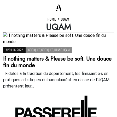
Skip
HOME
UQAM
UQAM
to
content
APRIL 16, 2022
CRITIQUES
,
CRITIQUES
,
DANSE
,
UQAM
If nothing matters & Please be soft. Une douce
fin du monde
Fidèles à la tradition du département, les finissant·e·s en
pratiques artistiques du baccalauréat en danse de l’UQAM
présentent leur…