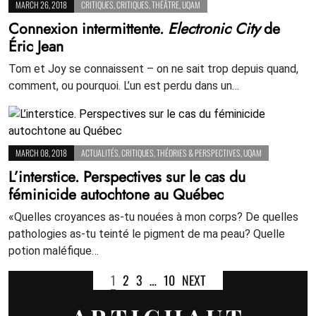
MARCH 26, 2018
CRITIQUES
,
CRITIQUES
,
THÉÂTRE
,
UQAM
Connexion intermittente.
Electronic City
de
Éric Jean
Tom et Joy se connaissent – on ne sait trop depuis quand,
comment, ou pourquoi. L’un est perdu dans un…
MARCH 08, 2018
ACTUALITÉS
,
CRITIQUES
,
THÉORIES & PERSPECTIVES
,
UQAM
L’interstice. Perspectives sur le cas du
féminicide autochtone au Québec
«Quelles croyances as-tu nouées à mon corps? De quelles
pathologies as-tu teinté le pigment de ma peau? Quelle
potion maléfique…
1
2
3
…
10
NEXT