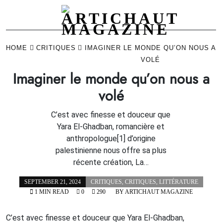
Skip
to
HOME
CRITIQUES
IMAGINER LE MONDE QU’ON NOUS A
content
VOLÉ
Imaginer le monde qu’on nous a
volé
C’est avec finesse et douceur que
Yara El-Ghadban, romancière et
anthropologue[1] d’origine
palestinienne nous offre sa plus
récente création, La…
SEPTEMBER 21, 2024
CRITIQUES
,
CRITIQUES
,
LITTÉRATURE
1 MIN READ
0
290
BY
ARTICHAUT MAGAZINE
C’est avec finesse et douceur que Yara El-Ghadban,