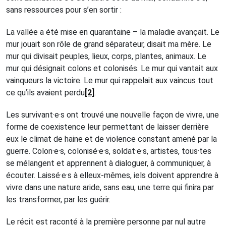
sans ressources pour s’en sortir :
La vallée a été mise en quarantaine – la maladie avançait. Le
mur jouait son rôle de grand séparateur, disait ma mère. Le
mur qui divisait peuples, lieux, corps, plantes, animaux. Le
mur qui désignait colons et colonisés. Le mur qui vantait aux
vainqueurs la victoire. Le mur qui rappelait aux vaincus tout
ce qu’ils avaient perdu
[2]
.
Les survivant·e·s ont trouvé une nouvelle façon de vivre, une
forme de coexistence leur permettant de laisser derrière
eux le climat de haine et de violence constant amené par la
guerre. Colon·e·s, colonisé·e·s, soldat·e·s, artistes, tous·tes
se mélangent et apprennent à dialoguer, à communiquer, à
écouter. Laissé·e·s à elleux-mêmes, iels doivent apprendre à
vivre dans une nature aride, sans eau, une terre qui finira par
les transformer, par les guérir.
Le récit est raconté à la première personne par nul autre