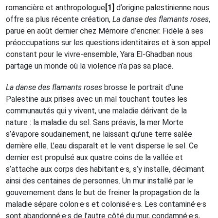
romancière et anthropologue
[1]
d’origine palestinienne nous
offre sa plus récente création,
La danse des flamants roses
,
parue en août dernier chez Mémoire d’encrier. Fidèle à ses
préoccupations sur les questions identitaires et à son appel
constant pour le vivre-ensemble, Yara El-Ghadban nous
partage un monde où la violence n’a pas sa place.
La danse des flamants roses
brosse le portrait d’une
Palestine aux prises avec un mal touchant toutes les
communautés qui y vivent, une maladie dérivant de la
nature : la maladie du sel. Sans préavis, la mer Morte
s’évapore soudainement, ne laissant qu’une terre salée
derrière elle. L’eau disparaît et le vent disperse le sel. Ce
dernier est propulsé aux quatre coins de la vallée et
s’attache aux corps des habitant·e·s, s’y installe, décimant
ainsi des centaines de personnes. Un mur installé par le
gouvernement dans le but de freiner la propagation de la
maladie sépare colon·e·s et colonisé·e·s. Les contaminé·e·s
sont abandonné·e·s de l’autre côté du mur, condamné·e·s,