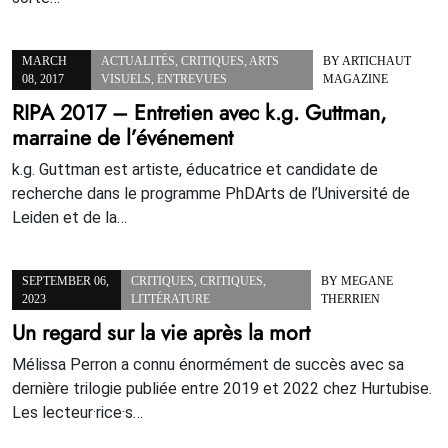
MARCH
ACTUALITÉS
,
CRITIQUES
,
ARTS
BY
ARTICHAUT
08, 2017
VISUELS
,
ENTREVUES
MAGAZINE
RIPA 2017 – Entretien avec k.g. Guttman,
marraine de l’événement
k.g. Guttman est artiste, éducatrice et candidate de
recherche dans le programme PhDArts de l’Université de
Leiden et de la…
SEPTEMBER 06,
CRITIQUES
,
CRITIQUES
,
BY
MEGANE
2023
LITTÉRATURE
THERRIEN
Un regard sur la vie après la mort
Mélissa Perron a connu énormément de succès avec sa
dernière trilogie publiée entre 2019 et 2022 chez Hurtubise.
Les lecteur·rice·s…