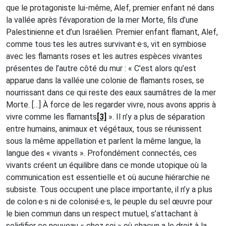
que le protagoniste lui-même, Alef, premier enfant né dans
la vallée après l’évaporation de la mer Morte, fils d’une
Palestinienne et d’un Israélien. Premier enfant flamant, Alef,
comme tous·tes les autres survivant·e·s, vit en symbiose
avec les flamants roses et les autres espèces vivantes
présentes de l’autre côté du mur : « C’est alors qu’est
apparue dans la vallée une colonie de flamants roses, se
nourrissant dans ce qui reste des eaux saumâtres de la mer
Morte. […] À force de les regarder vivre, nous avons appris à
vivre comme les flamants
[3]
». Il n’y a plus de séparation
entre humains, animaux et végétaux, tous se réunissent
sous la même appellation et parlent la même langue, la
langue des « vivants ». Profondément connectés, ces
vivants créent un équilibre dans ce monde utopique où la
communication est essentielle et où aucune hiérarchie ne
subsiste. Tous occupent une place importante, il n’y a plus
de colon·e·s ni de colonisé·e·s, le peuple du sel œuvre pour
le bien commun dans un respect mutuel, s’attachant à
solidifier ce nouveau « chez soi » où chacun a le droit à la