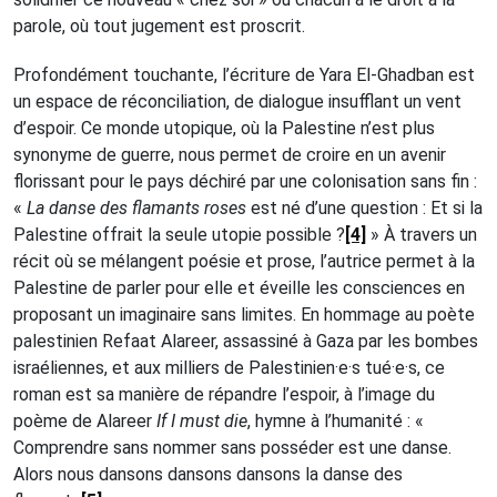
parole, où tout jugement est proscrit.
Profondément touchante, l’écriture de Yara El-Ghadban est
un espace de réconciliation, de dialogue insufflant un vent
d’espoir. Ce monde utopique, où la Palestine n’est plus
synonyme de guerre, nous permet de croire en un avenir
florissant pour le pays déchiré par une colonisation sans fin :
«
La danse des flamants roses
est né d’une question : Et si la
Palestine offrait la seule utopie possible ?
[4]
» À travers un
récit où se mélangent poésie et prose, l’autrice permet à la
Palestine de parler pour elle et éveille les consciences en
proposant un imaginaire sans limites. En hommage au poète
palestinien Refaat Alareer, assassiné à Gaza par les bombes
israéliennes, et aux milliers de Palestinien·e·s tué·e·s, ce
roman est sa manière de répandre l’espoir, à l’image du
poème de Alareer
If I must die
, hymne à l’humanité : «
Comprendre sans nommer sans posséder est une danse.
Alors nous dansons dansons dansons la danse des