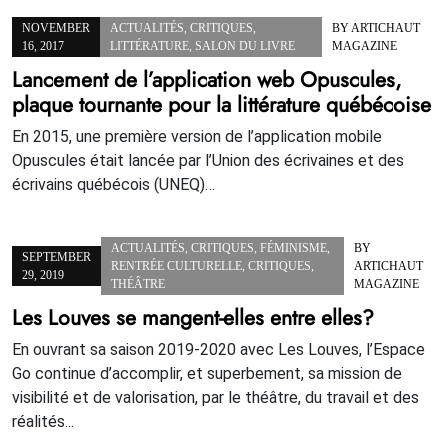
NOVEMBER
ACTUALITÉS
,
CRITIQUES
,
BY
ARTICHAUT
16, 2017
LITTÉRATURE
,
SALON DU LIVRE
MAGAZINE
Lancement de l’application web Opuscules,
plaque tournante pour la littérature québécoise
En 2015, une première version de l’application mobile
Opuscules était lancée par l’Union des écrivaines et des
écrivains québécois (UNEQ)…
ACTUALITÉS
,
CRITIQUES
,
FÉMINISME
,
BY
SEPTEMBER
RENTRÉE CULTURELLE
,
CRITIQUES
,
ARTICHAUT
29, 2019
THÉÂTRE
MAGAZINE
Les Louves se mangent-elles entre elles?
En ouvrant sa saison 2019-2020 avec Les Louves, l’Espace
Go continue d’accomplir, et superbement, sa mission de
visibilité et de valorisation, par le théâtre, du travail et des
réalités...