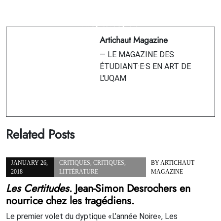
Lecture de Vandalisme queer de Sara
Next Post
Ahmed, ou mise en garde contre la
Quand la soif assombrit tout
victimisation
Artichaut Magazine
— LE MAGAZINE DES
ÉTUDIANT·E·S EN ART DE
L'UQAM
Related Posts
JANUARY 26,
CRITIQUES
,
CRITIQUES
,
BY
ARTICHAUT
2018
LITTÉRATURE
MAGAZINE
Les Certitudes
. Jean-Simon Desrochers en
nourrice chez les tragédiens.
Le premier volet du dyptique «L’année Noire», Les