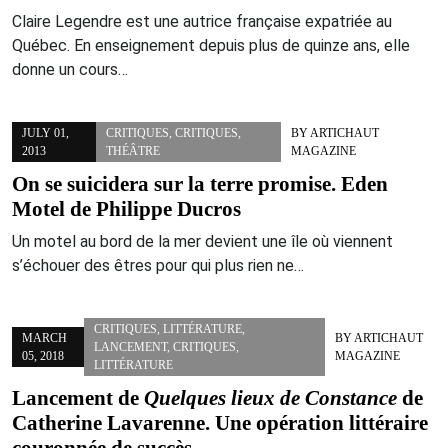
Claire Legendre est une autrice française expatriée au
Québec. En enseignement depuis plus de quinze ans, elle
donne un cours…
JULY 01,
CRITIQUES
,
CRITIQUES
,
BY
ARTICHAUT
2013
THÉÂTRE
MAGAZINE
On se suicidera sur la terre promise. Eden
Motel de Philippe Ducros
Un motel au bord de la mer devient une île où viennent
s’échouer des êtres pour qui plus rien ne…
CRITIQUES
,
LITTÉRATURE
,
MARCH
BY
ARTICHAUT
LANCEMENT
,
CRITIQUES
,
05, 2018
MAGAZINE
LITTÉRATURE
Lancement de
Quelques lieux de Constance
de
Catherine Lavarenne. Une opération littéraire