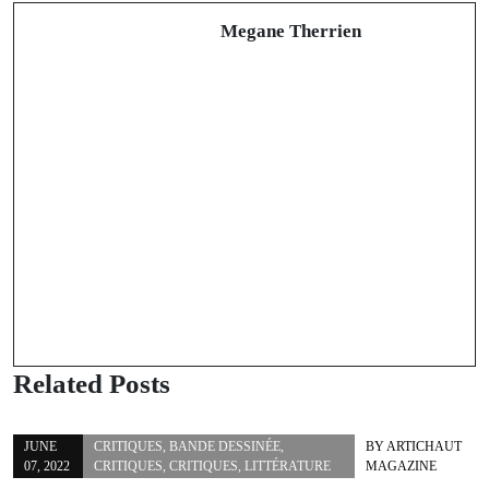
Megane Therrien
Related Posts
JUNE
CRITIQUES
,
BANDE DESSINÉE
,
BY
ARTICHAUT
07, 2022
CRITIQUES
,
CRITIQUES
,
LITTÉRATURE
MAGAZINE