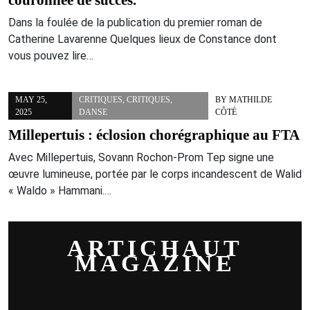
couronnée de succès.
Dans la foulée de la publication du premier roman de
Catherine Lavarenne Quelques lieux de Constance dont
vous pouvez lire…
MAY 25,
CRITIQUES
,
CRITIQUES
,
BY
MATHILDE
2025
DANSE
CÔTÉ
Millepertuis : éclosion chorégraphique au FTA
Avec Millepertuis, Sovann Rochon-Prom Tep signe une
œuvre lumineuse, portée par le corps incandescent de Walid
« Waldo » Hammani.…
ARTICHAUT
MAGAZINE