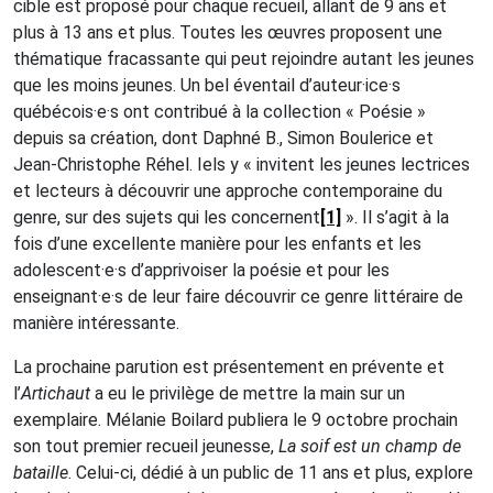
cible est proposé pour chaque recueil, allant de 9 ans et
plus à 13 ans et plus. Toutes les œuvres proposent une
thématique fracassante qui peut rejoindre autant les jeunes
que les moins jeunes. Un bel éventail d’auteur·ice·s
québécois·e·s ont contribué à la collection « Poésie »
depuis sa création, dont Daphné B., Simon Boulerice et
Jean-Christophe Réhel. Iels y « invitent les jeunes lectrices
et lecteurs à découvrir une approche contemporaine du
genre, sur des sujets qui les concernent
[1]
». Il s’agit à la
fois d’une excellente manière pour les enfants et les
adolescent·e·s d’apprivoiser la poésie et pour les
enseignant·e·s de leur faire découvrir ce genre littéraire de
manière intéressante.
La prochaine parution est présentement en prévente et
l’
Artichaut
a eu le privilège de mettre la main sur un
exemplaire. Mélanie Boilard publiera le 9 octobre prochain
son tout premier recueil jeunesse,
La soif est un champ de
bataille
. Celui-ci, dédié à un public de 11 ans et plus, explore