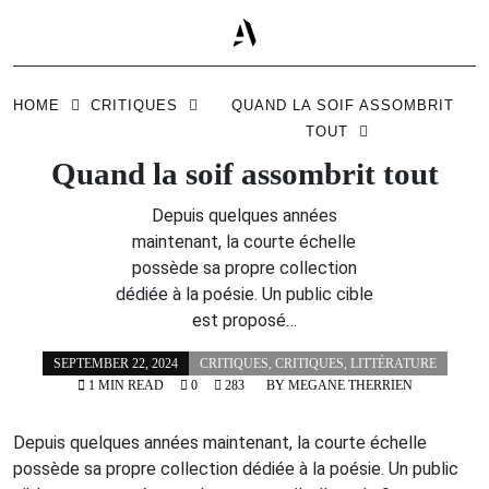
Skip
to
HOME
CRITIQUES
QUAND LA SOIF ASSOMBRIT
content
TOUT
Quand la soif assombrit tout
Depuis quelques années
maintenant, la courte échelle
possède sa propre collection
dédiée à la poésie. Un public cible
est proposé…
SEPTEMBER 22, 2024
CRITIQUES
,
CRITIQUES
,
LITTÉRATURE
1 MIN READ
0
283
BY
MEGANE THERRIEN
Depuis quelques années maintenant, la courte échelle
possède sa propre collection dédiée à la poésie. Un public