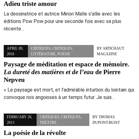
Adieu triste amour
La dessinatrice et autrice Mirion Malle s’allie avec les
éditions Pow Pow pour une seconde fois avec sa plus
récente…
APRIL 09,
CRITIQUES
,
CRITIQUES
,
BY
ARTICHAUT
2016
LITTÉRATURE
,
POÉSIE
MAGAZINE
Paysage de méditation et espace de mémoire.
La dureté des matières et de l’eau
de Pierre
Nepveu
« Le paysage est mort, et l’admirable intuition du lointain qui
convoque nos angoisses à un temps futur. Je suis…
FEBRUARY 26,
CRITIQUES
,
CRITIQUES
,
BY
THOMAS
2013
THÉÂTRE
DUPONT-BUIST
La poésie de la révolte