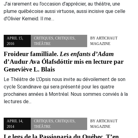
J’ai rarement eu l’occasion d’apprécier, au théâtre, une
plume québécoise aussi virtuose, aussi incisive que celle
d’Olivier Kemeid. Il me…
APRIL 15,
CRITIQUES
,
CRITIQUES
,
BY
ARTICHAUT
2016
THÉÂTRE
MAGAZINE
Froideur familliale.
Les enfants d’Adam
d’Audur Ava Ólafsdóttir mis en lecture par
Geneviève L. Blais
Le Théâtre de L'Opsis nous invite au dévoilement de son
cycle Scandinave qui sera présenté pour les quatre
prochaines années à Montréal. Nous sommes conviés à la
lectures de...
APRIL 14,
CRITIQUES
,
CRITIQUES
,
BY
ARTICHAUT
2014
THÉÂTRE
MAGAZINE
Le legs de la Passionaria du Québec. T’en