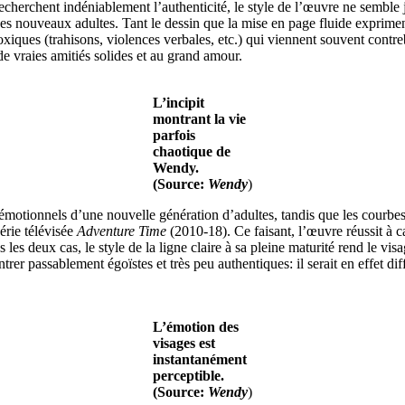
recherchent indéniablement l’authenticité, le style de l’œuvre ne semble 
e des nouveaux adultes. Tant le dessin que la mise en page fluide exprim
xiques (trahisons, violences verbales, etc.) qui viennent souvent contre
de vraies amitiés solides et au grand amour.
L’incipit
montrant la vie
parfois
chaotique de
Wendy.
(Source:
Wendy
)
s émotionnels d’une nouvelle génération d’adultes, tandis que les courbe
érie télévisée
Adventure Time
(2010-18). Ce faisant, l’œuvre réussit à c
es deux cas, le style de la ligne claire à sa pleine maturité rend le visag
assablement égoïstes et très peu authentiques: il serait en effet diffici
L’émotion des
visages est
instantanément
perceptible.
(Source:
Wendy
)