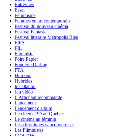
Entrevues
Essai
Féminisme
Femmes en art contemporain
Festival du nouveau cinéma
Festival Fantasia
Festival littéraire Métropolis Bleu
FIFA
FIL
Filministe
Foire Papier
Fonderie Darling
FTA
Humour
Hybrides
Installation
Jeu vidéo
L'Artichaut recommande
Lancement
Lancement d'album
Le cinéma 3D au Québec
Le cinéma au féminin
Les chroniques vancouveroises
Les Filministes
LGBTQ+