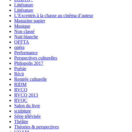
Littérature
Littérature
L’Excentris à la chasse au cinéma d’auteur
Magazine papier
Musique
Non classé
Nuit blanche
OFFTA
opéra
Performance
Perspectives culturelles
Philopolis 2017
Poésie
Récit
Rentrée culturelle
RIDM
RVCQ
RVCQ 2013
RVQC
Salon du livre
sculpture
Série télévisée
Théâtre
Théories & perspectives