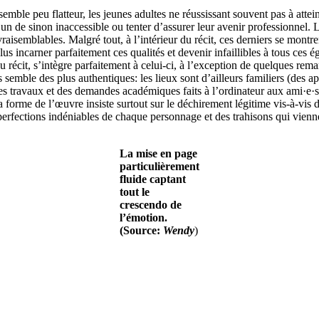
semble peu flatteur, les jeunes adultes ne réussissant souvent pas à attein
un de sinon inaccessible ou tenter d’assurer leur avenir professionnel. L’
isemblables. Malgré tout, à l’intérieur du récit, ces derniers se montren
lus incarner parfaitement ces qualités et devenir infaillibles à tous ces 
 du récit, s’intègre parfaitement à celui-ci, à l’exception de quelques re
semble des plus authentiques: les lieux sont d’ailleurs familiers (des appa
es travaux et des demandes académiques faits à l’ordinateur aux ami·e·s
 forme de l’œuvre insiste surtout sur le déchirement légitime vis-à-vis de
erfections indéniables de chaque personnage et des trahisons qui vienne
La mise en page
particulièrement
fluide captant
tout le
crescendo de
l’émotion.
(Source:
Wendy
)