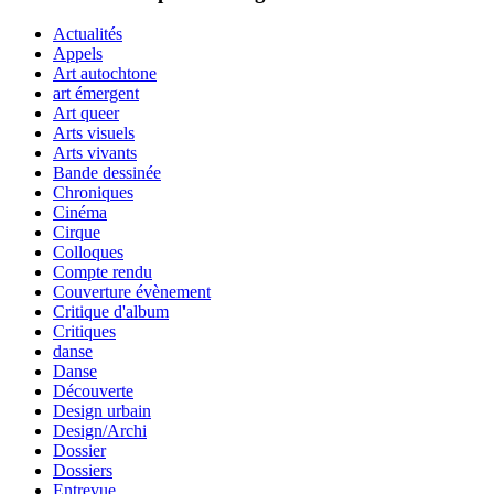
Actualités
Appels
Art autochtone
art émergent
Art queer
Arts visuels
Arts vivants
Bande dessinée
Chroniques
Cinéma
Cirque
Colloques
Compte rendu
Couverture évènement
Critique d'album
Critiques
danse
Danse
Découverte
Design urbain
Design/Archi
Dossier
Dossiers
Entrevue