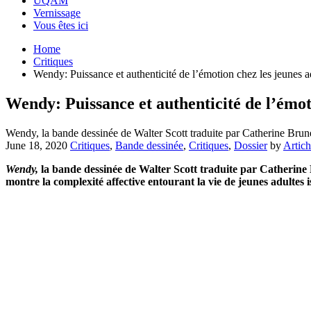
UQAM
Vernissage
Vous êtes ici
Home
Critiques
Wendy: Puissance et authenticité de l’émotion chez les jeunes a
Wendy: Puissance et authenticité de l’émot
Wendy, la bande dessinée de Walter Scott traduite par Catherine Bru
June 18, 2020
Critiques
,
Bande dessinée
,
Critiques
,
Dossier
by
Artic
Wendy,
la bande dessinée de Walter Scott traduite par Catherine
montre la complexité affective entourant la vie de jeunes adultes i