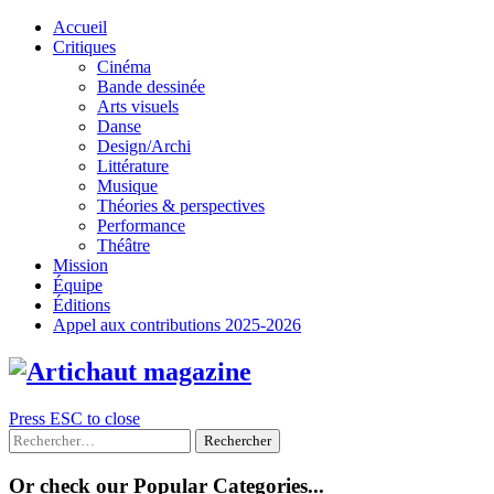
Skip
Accueil
to
Critiques
content
Cinéma
Bande dessinée
Arts visuels
Danse
Design/Archi
Littérature
Musique
Théories & perspectives
Performance
Théâtre
Mission
Équipe
Éditions
Appel aux contributions 2025-2026
Press ESC to close
Rechercher :
Or check our Popular Categories...