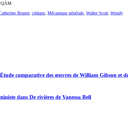
s, UQÀM
Catherine Brunet
,
critique
,
Mécanique générale
,
Walter Scott
,
Wendy
: Étude comparative des œuvres de William Gibson et d
éministe dans De rivières de Vanessa Bell