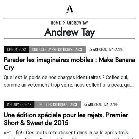
Skip
HOME
ANDREW TAY
Andrew Tay
to
content
JUNE 04, 2022
CRITIQUES
,
DANSE
,
CRITIQUES
,
DANSE
BY
ARTICHAUT MAGAZINE
Parader les imaginaires mobiles : Make Banana
Cry
Quel est le poids de nos charges identitaires ? Celles qui,
comme un vêtement trop serré, nous collent à la peau, qui,…
JANUARY 29, 2015
CRITIQUES
,
CRITIQUES
,
DANSE
BY
ARTICHAUT MAGAZINE
Une édition spéciale pour les rejets. Premier
Short & Sweet de 2015
«Et… fin!» Ces mots retentissent dans la salle après trois