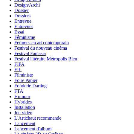
Design/Archi
Dossier
Dossiers
Entrevue
Entrevues
Essai
Féminisme
Femmes en art contemporain
Festival du nouveau cinéma
Festival Fantasia
Festival littéraire Métropolis Bleu
FIFA
FIL
Filministe
Foire Papier
Fonderie Darling
FTA
Humour
Hybrides
Installation
Jeu vidéo
L'Artichaut recommande
Lancement
Lancement d'album