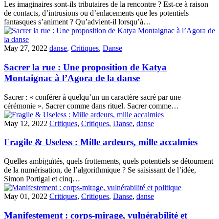
Les imaginaires sont-ils tributaires de la rencontre ? Est-ce à raison
de contacts, d’intrusions ou d’enlacements que les potentiels
fantasques s’animent ? Qu’advient-il lorsqu’à…
May 27, 2022
danse
,
Critiques
,
Danse
Sacrer la rue : Une proposition de Katya
Montaignac à l’Agora de la danse
Sacrer : « conférer à quelqu’un un caractère sacré par une
cérémonie ». Sacrer comme dans rituel. Sacrer comme…
May 12, 2022
Critiques
,
Critiques
,
Danse
,
danse
Fragile & Useless : Mille ardeurs, mille accalmies
Quelles ambiguïtés, quels frottements, quels potentiels se détournent
de la numérisation, de l’algorithmique ? Se saisissant de l’idée,
Simon Portigal et cinq…
May 01, 2022
Critiques
,
Critiques
,
Danse
,
danse
Manifestement : corps-mirage, vulnérabilité et