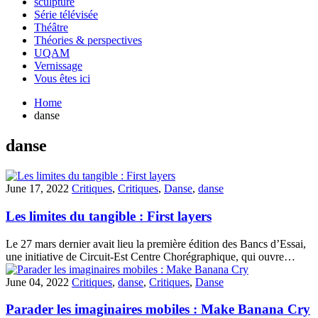
sculpture
Série télévisée
Théâtre
Théories & perspectives
UQAM
Vernissage
Vous êtes ici
Home
danse
danse
June 17, 2022
Critiques
,
Critiques
,
Danse
,
danse
Les limites du tangible : First layers
Le 27 mars dernier avait lieu la première édition des Bancs d’Essai,
une initiative de Circuit-Est Centre Chorégraphique, qui ouvre…
June 04, 2022
Critiques
,
danse
,
Critiques
,
Danse
Parader les imaginaires mobiles : Make Banana Cry