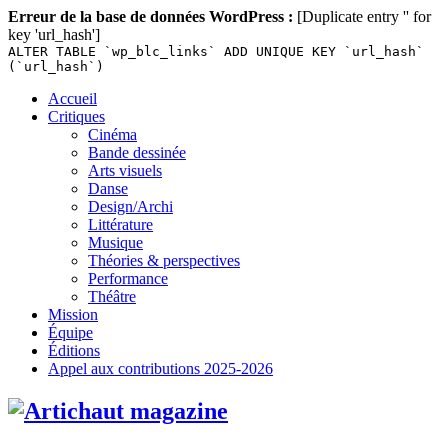
Erreur de la base de données WordPress :
[Duplicate entry '' for
key 'url_hash']
ALTER TABLE `wp_blc_links` ADD UNIQUE KEY `url_hash`
(`url_hash`)
Skip
Accueil
to
Critiques
content
Cinéma
Bande dessinée
Arts visuels
Danse
Design/Archi
Littérature
Musique
Théories & perspectives
Performance
Théâtre
Mission
Équipe
Éditions
Appel aux contributions 2025-2026