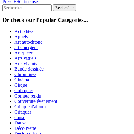
Press ESC to close
Rechercher :
Or check our Popular Categories...
Actualités
Appels
Art autochtone
art émergent
Art queer
Arts visuels
Arts vivants
Bande dessinée
Chroniques
Cinéma
Cirque
Colloques
Compte rendu
Couverture évènement
Critique d'album
Critiques
danse
Danse
Découverte
Design urbain