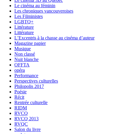
Le cinéma 3D au Québec
Le cinéma au féminin
Les chroniques vancouveroises
Les Filministes
LGBTQ+
Littérature
Littérature
L’Excentris à la chasse au cinéma d’auteur
Magazine papier
Musique
Non classé
Nuit blanche
OFFTA
opéra
Performance
Perspectives culturelles
Philopolis 2017
Poésie
Récit
Rentrée culturelle
RIDM
RVCQ
RVCQ 2013
RVQC
Salon du livre