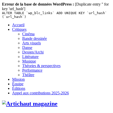
Erreur de la base de données WordPress :
[Duplicate entry '' for
key 'url_hash']
ALTER TABLE `wp_blc_links` ADD UNIQUE KEY `url_hash`
(`url_hash`)
Skip
Accueil
to
Critiques
content
Cinéma
Bande dessinée
Arts visuels
Danse
Design/Archi
Littérature
Musique
Théories & perspectives
Performance
Théâtre
Mission
Équipe
Éditions
Appel aux contributions 2025-2026