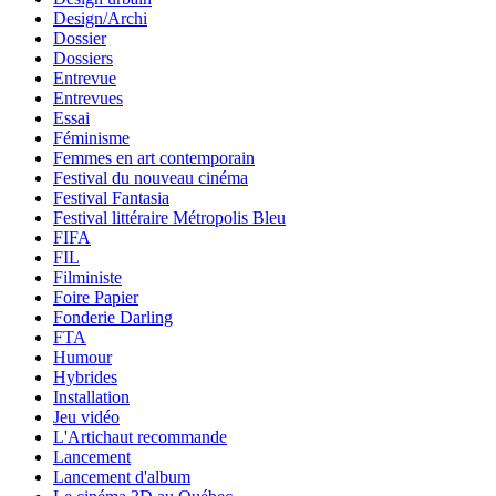
Design/Archi
Dossier
Dossiers
Entrevue
Entrevues
Essai
Féminisme
Femmes en art contemporain
Festival du nouveau cinéma
Festival Fantasia
Festival littéraire Métropolis Bleu
FIFA
FIL
Filministe
Foire Papier
Fonderie Darling
FTA
Humour
Hybrides
Installation
Jeu vidéo
L'Artichaut recommande
Lancement
Lancement d'album