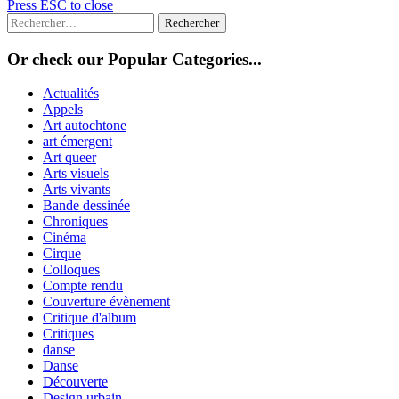
Press ESC to close
Rechercher :
Or check our Popular Categories...
Actualités
Appels
Art autochtone
art émergent
Art queer
Arts visuels
Arts vivants
Bande dessinée
Chroniques
Cinéma
Cirque
Colloques
Compte rendu
Couverture évènement
Critique d'album
Critiques
danse
Danse
Découverte
Design urbain