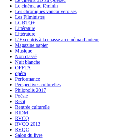
Le cinéma 3D au Québec
Le cinéma au féminin
Les chroniques vancouveroises
Les Filministes
LGBTQ+
Littérature
Littérature
L’Excentris à la chasse au cinéma d’auteur
Magazine papier
Musique
Non classé
Nuit blanche
OFFTA
opéra
Performance
Perspectives culturelles
Philopolis 2017
Poésie
Récit
Rentrée culturelle
RIDM
RVCQ
RVCQ 2013
RVQC
Salon du livre