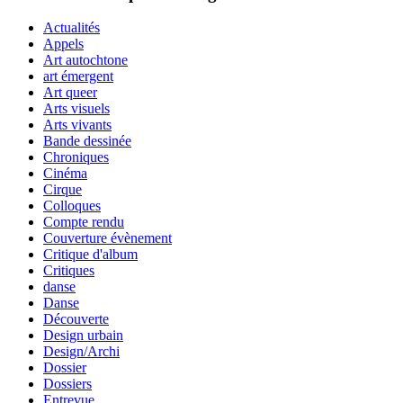
Actualités
Appels
Art autochtone
art émergent
Art queer
Arts visuels
Arts vivants
Bande dessinée
Chroniques
Cinéma
Cirque
Colloques
Compte rendu
Couverture évènement
Critique d'album
Critiques
danse
Danse
Découverte
Design urbain
Design/Archi
Dossier
Dossiers
Entrevue