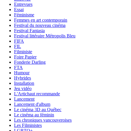
Entrevues
Essai
Féminisme
Femmes en art contemporain
Festival du nouveau cinéma
Festival Fantasia
Festival littéraire Métropolis Bleu
FIFA
FIL
Filministe
Foire Papier
Fonderie Darling
FTA
Humour
Hybrides
Installation
Jeu vidéo
L'Artichaut recommande
Lancement
Lancement d'album
Le cinéma 3D au Québec
Le cinéma au féminin
Les chroniques vancouveroises
Les Filministes
LGBTQ+