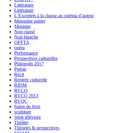
Littérature
Littérature
L’Excentris à la chasse au cinéma d’auteur
Magazine papier
Musique
Non classé
Nuit blanche
OFFTA
opéra
Performance
Perspectives culturelles
Philopolis 2017
Poésie
Récit
Rentrée culturelle
RIDM
RVCQ
RVCQ 2013
RVQC
Salon du livre
sculpture
Série télévisée
Théâtre
Théories & perspectives