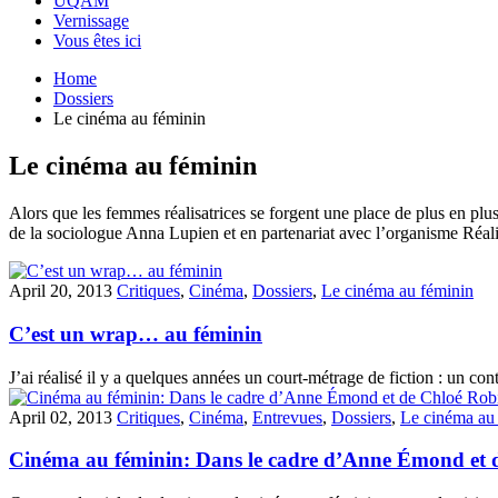
UQAM
Vernissage
Vous êtes ici
Home
Dossiers
Le cinéma au féminin
Le cinéma au féminin
Alors que les femmes réalisatrices se forgent une place de plus en pl
de la sociologue Anna Lupien et en partenariat avec l’organisme Réalisa
April 20, 2013
Critiques
,
Cinéma
,
Dossiers
,
Le cinéma au féminin
C’est un wrap… au féminin
J’ai réalisé il y a quelques années un court-métrage de fiction : un co
April 02, 2013
Critiques
,
Cinéma
,
Entrevues
,
Dossiers
,
Le cinéma au
Cinéma au féminin: Dans le cadre d’Anne Émond et