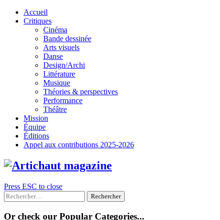
Skip
Accueil
to
Critiques
content
Cinéma
Bande dessinée
Arts visuels
Danse
Design/Archi
Littérature
Musique
Théories & perspectives
Performance
Théâtre
Mission
Équipe
Éditions
Appel aux contributions 2025-2026
Press ESC to close
Rechercher :
Or check our Popular Categories...