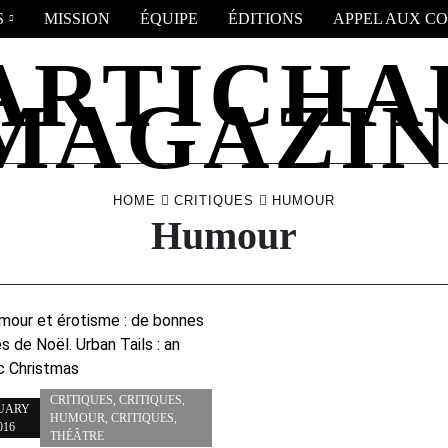
S
MISSION
ÉQUIPE
ÉDITIONS
APPEL AUX CO
HOME
CRITIQUES
HUMOUR
Humour
CRITIQUES
,
CRITIQUES
,
UARY
HUMOUR
,
CRITIQUES
,
016
THÉÂTRE