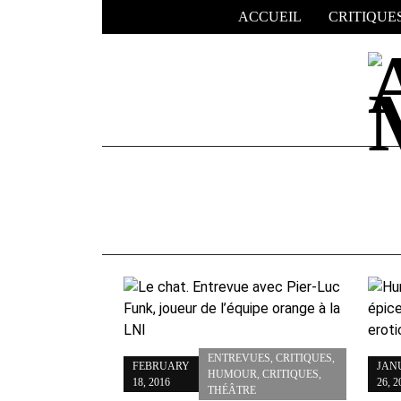
Skip
ACCUEIL
CRITIQUE
to
content
ENTREVUES
,
CRITIQUES
,
FEBRUARY
JAN
HUMOUR
,
CRITIQUES
,
18, 2016
26, 2
THÉÂTRE