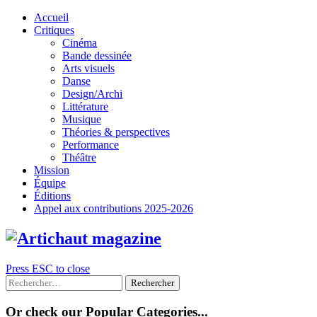
Skip
Accueil
to
Critiques
content
Cinéma
Bande dessinée
Arts visuels
Danse
Design/Archi
Littérature
Musique
Théories & perspectives
Performance
Théâtre
Mission
Équipe
Éditions
Appel aux contributions 2025-2026
Press ESC to close
Rechercher :
Or check our Popular Categories...