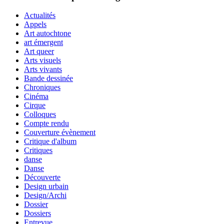
Actualités
Appels
Art autochtone
art émergent
Art queer
Arts visuels
Arts vivants
Bande dessinée
Chroniques
Cinéma
Cirque
Colloques
Compte rendu
Couverture évènement
Critique d'album
Critiques
danse
Danse
Découverte
Design urbain
Design/Archi
Dossier
Dossiers
Entrevue