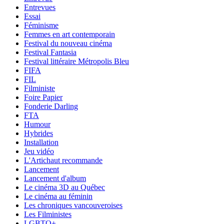
Entrevues
Essai
Féminisme
Femmes en art contemporain
Festival du nouveau cinéma
Festival Fantasia
Festival littéraire Métropolis Bleu
FIFA
FIL
Filministe
Foire Papier
Fonderie Darling
FTA
Humour
Hybrides
Installation
Jeu vidéo
L'Artichaut recommande
Lancement
Lancement d'album
Le cinéma 3D au Québec
Le cinéma au féminin
Les chroniques vancouveroises
Les Filministes
LGBTQ+