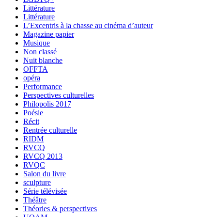
Littérature
Littérature
L’Excentris à la chasse au cinéma d’auteur
Magazine papier
Musique
Non classé
Nuit blanche
OFFTA
opéra
Performance
Perspectives culturelles
Philopolis 2017
Poésie
Récit
Rentrée culturelle
RIDM
RVCQ
RVCQ 2013
RVQC
Salon du livre
sculpture
Série télévisée
Théâtre
Théories & perspectives