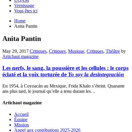
UQAM
Vernissage
Vous êtes ici
Home
Anita Pantin
Anita Pantin
May 29, 2017
Critiques
,
Critiques
,
Musique
,
Critiques
,
Théâtre
by
Artichaut magazine
Les nerfs, le sang, la poussière et les cellules : le corps
éclaté et la voix torturée de
Yo soy la desintegración
En 1954, à Coyoacán au Mexique, Frida Khalo s’éteint. Quarante
ans plus tard, le journal qu’elle a tenu durant les…
Artichaut magazine
Accueil
Équipe
Mission
Appel aux contributions 2025-2026