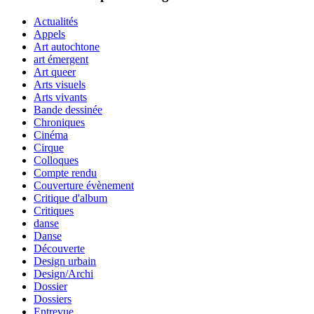
Actualités
Appels
Art autochtone
art émergent
Art queer
Arts visuels
Arts vivants
Bande dessinée
Chroniques
Cinéma
Cirque
Colloques
Compte rendu
Couverture évènement
Critique d'album
Critiques
danse
Danse
Découverte
Design urbain
Design/Archi
Dossier
Dossiers
Entrevue