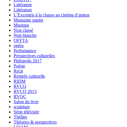
Littérature
Littérature
L’Excentris à la chasse au cinéma d’auteur
Magazine papier
Musique
Non classé
Nuit blanche
OFFTA
opéra
Performance
Perspectives culturelles
Philopolis 2017
Poésie
Récit
Rentrée culturelle
RIDM
RVCQ
RVCQ 2013
RVQC
Salon du livre
sculpture
Série télévisée
Théâtre
Théories & perspectives