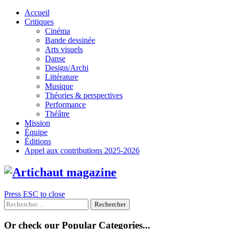
Skip
Accueil
to
Critiques
content
Cinéma
Bande dessinée
Arts visuels
Danse
Design/Archi
Littérature
Musique
Théories & perspectives
Performance
Théâtre
Mission
Équipe
Éditions
Appel aux contributions 2025-2026
Press ESC to close
Rechercher :
Or check our Popular Categories...