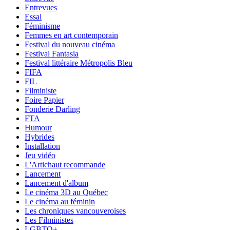
Entrevues
Essai
Féminisme
Femmes en art contemporain
Festival du nouveau cinéma
Festival Fantasia
Festival littéraire Métropolis Bleu
FIFA
FIL
Filministe
Foire Papier
Fonderie Darling
FTA
Humour
Hybrides
Installation
Jeu vidéo
L'Artichaut recommande
Lancement
Lancement d'album
Le cinéma 3D au Québec
Le cinéma au féminin
Les chroniques vancouveroises
Les Filministes
LGBTQ+