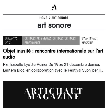
Skip
HOME
ART SONORE
art sonore
to
content
JANUARY 13,
CRITIQUES
,
ARTS VISUELS
,
CRITIQUES
,
CRITIQUES
,
BY
ARTICHAUT
2013
PERFORMANCE
MAGAZINE
Objet inusité : rencontre internationale sur l’art
audio
Par Isabelle Lyette Poirier Du 19 au 21 décembre dernier,
Eastern Bloc, en collaboration avec le Festival Suoni per il…
ARTICHAUT
MAGAZINE