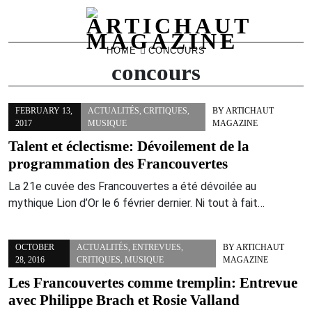
Skip
HOME
CONCOURS
to
concours
content
FEBRUARY 13,
ACTUALITÉS
,
CRITIQUES
,
BY
ARTICHAUT
2017
MUSIQUE
MAGAZINE
Talent et éclectisme: Dévoilement de la
programmation des Francouvertes
La 21e cuvée des Francouvertes a été dévoilée au
mythique Lion d’Or le 6 février dernier. Ni tout à fait…
OCTOBER
ACTUALITÉS
,
ENTREVUES
,
BY
ARTICHAUT
28, 2016
CRITIQUES
,
MUSIQUE
MAGAZINE
Les Francouvertes comme tremplin: Entrevue
avec Philippe Brach et Rosie Valland