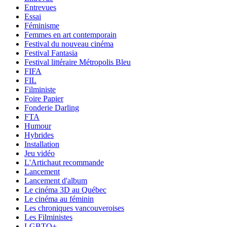
Entrevues
Essai
Féminisme
Femmes en art contemporain
Festival du nouveau cinéma
Festival Fantasia
Festival littéraire Métropolis Bleu
FIFA
FIL
Filministe
Foire Papier
Fonderie Darling
FTA
Humour
Hybrides
Installation
Jeu vidéo
L'Artichaut recommande
Lancement
Lancement d'album
Le cinéma 3D au Québec
Le cinéma au féminin
Les chroniques vancouveroises
Les Filministes
LGBTQ+