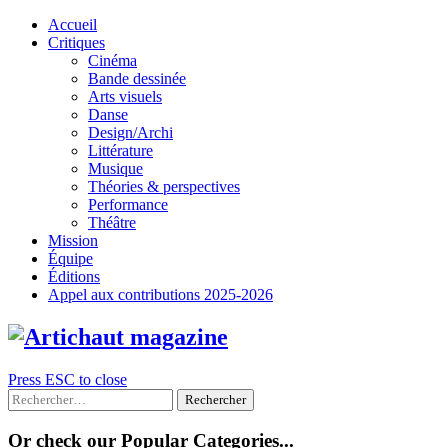
Skip
Accueil
to
Critiques
content
Cinéma
Bande dessinée
Arts visuels
Danse
Design/Archi
Littérature
Musique
Théories & perspectives
Performance
Théâtre
Mission
Équipe
Éditions
Appel aux contributions 2025-2026
Press ESC to close
Rechercher :
Or check our Popular Categories...