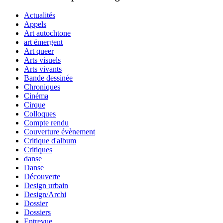
Actualités
Appels
Art autochtone
art émergent
Art queer
Arts visuels
Arts vivants
Bande dessinée
Chroniques
Cinéma
Cirque
Colloques
Compte rendu
Couverture évènement
Critique d'album
Critiques
danse
Danse
Découverte
Design urbain
Design/Archi
Dossier
Dossiers
Entrevue