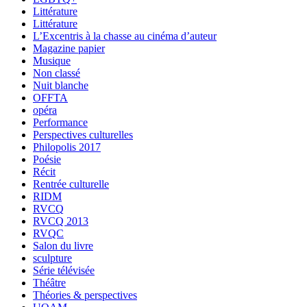
Littérature
Littérature
L’Excentris à la chasse au cinéma d’auteur
Magazine papier
Musique
Non classé
Nuit blanche
OFFTA
opéra
Performance
Perspectives culturelles
Philopolis 2017
Poésie
Récit
Rentrée culturelle
RIDM
RVCQ
RVCQ 2013
RVQC
Salon du livre
sculpture
Série télévisée
Théâtre
Théories & perspectives