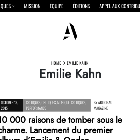
IQUES
MISSION
ÉQUIPE
ÉDITIONS
APPEL AUX CONTRIB
HOME
EMILIE KAHN
Emilie Kahn
OCTOBER 13,
CRITIQUES
,
CRITIQUES
,
MUSIQUE
,
CRITIQUES
,
BY
ARTICHAUT
2015
PERFORMANCE
MAGAZINE
10 000 raisons de tomber sous le
charme. Lancement du premier