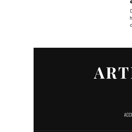
ART
ACC