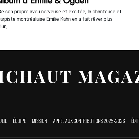
album d’Emilie & Ogden
De son propre aveu nerveuse et excitée, la chanteuse et
harpiste montréalaise Emilie Kahn en a fait rêver plus
d’un,…
ICHAUT MAGA
UEIL
ÉQUIPE
MISSION
APPEL AUX CONTRIBUTIONS 2025-2026
ÉDI