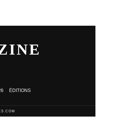
ZINE
26
ÉDITIONS
ES.COM