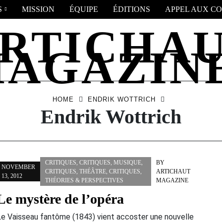
S
MISSION
ÉQUIPE
ÉDITIONS
APPEL AUX CO
HOME
ENDRIK WOTTRICH
Endrik Wottrich
CRITIQUES
,
CRITIQUES
,
MUSIQUE
,
BY
NOVEMBER
CRITIQUES
,
THÉÂTRE
,
CRITIQUES
,
ARTICHAUT
13, 2012
THÉORIES & PERSPECTIVES
MAGAZINE
Le mystère de l’opéra
Le Vaisseau fantôme (1843) vient accoster une nouvelle