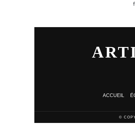
ART
ACCUEIL
É
© COP