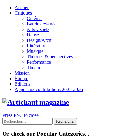
Skip
Accueil
to
Critiques
content
Cinéma
Bande dessinée
Arts visuels
Danse
Design/Archi
Littérature
Musique
Théories & perspectives
Performance
Théâtre
Mission
Équipe
Éditions
Appel aux contributions 2025-2026
Press ESC to close
Rechercher :
Or check our Popular Categories...