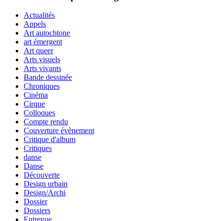
Actualités
Appels
Art autochtone
art émergent
Art queer
Arts visuels
Arts vivants
Bande dessinée
Chroniques
Cinéma
Cirque
Colloques
Compte rendu
Couverture évènement
Critique d'album
Critiques
danse
Danse
Découverte
Design urbain
Design/Archi
Dossier
Dossiers
Entrevue