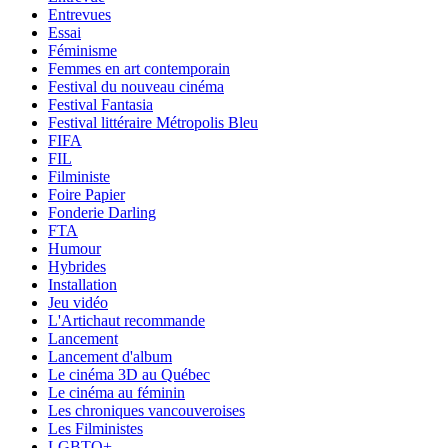
Entrevues
Essai
Féminisme
Femmes en art contemporain
Festival du nouveau cinéma
Festival Fantasia
Festival littéraire Métropolis Bleu
FIFA
FIL
Filministe
Foire Papier
Fonderie Darling
FTA
Humour
Hybrides
Installation
Jeu vidéo
L'Artichaut recommande
Lancement
Lancement d'album
Le cinéma 3D au Québec
Le cinéma au féminin
Les chroniques vancouveroises
Les Filministes
LGBTQ+