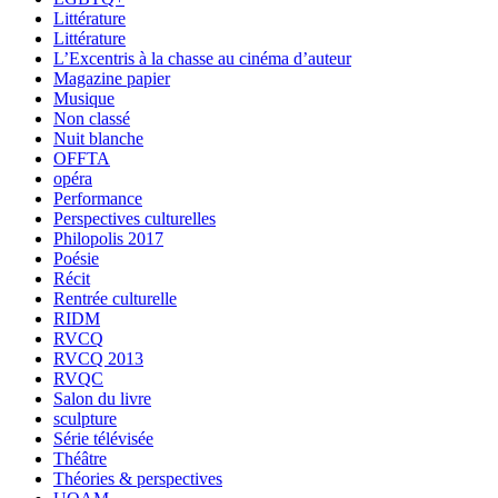
Littérature
Littérature
L’Excentris à la chasse au cinéma d’auteur
Magazine papier
Musique
Non classé
Nuit blanche
OFFTA
opéra
Performance
Perspectives culturelles
Philopolis 2017
Poésie
Récit
Rentrée culturelle
RIDM
RVCQ
RVCQ 2013
RVQC
Salon du livre
sculpture
Série télévisée
Théâtre
Théories & perspectives