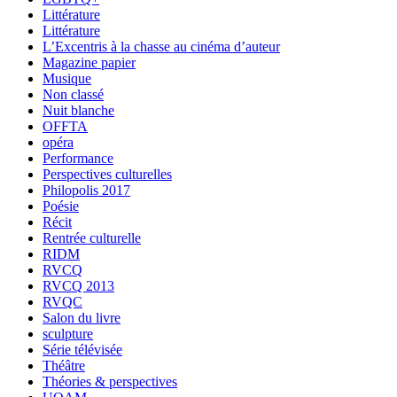
Littérature
Littérature
L’Excentris à la chasse au cinéma d’auteur
Magazine papier
Musique
Non classé
Nuit blanche
OFFTA
opéra
Performance
Perspectives culturelles
Philopolis 2017
Poésie
Récit
Rentrée culturelle
RIDM
RVCQ
RVCQ 2013
RVQC
Salon du livre
sculpture
Série télévisée
Théâtre
Théories & perspectives