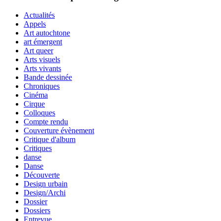
Actualités
Appels
Art autochtone
art émergent
Art queer
Arts visuels
Arts vivants
Bande dessinée
Chroniques
Cinéma
Cirque
Colloques
Compte rendu
Couverture évènement
Critique d'album
Critiques
danse
Danse
Découverte
Design urbain
Design/Archi
Dossier
Dossiers
Entrevue