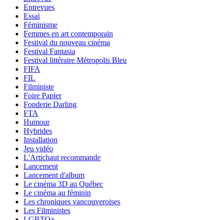
Entrevues
Essai
Féminisme
Femmes en art contemporain
Festival du nouveau cinéma
Festival Fantasia
Festival littéraire Métropolis Bleu
FIFA
FIL
Filministe
Foire Papier
Fonderie Darling
FTA
Humour
Hybrides
Installation
Jeu vidéo
L'Artichaut recommande
Lancement
Lancement d'album
Le cinéma 3D au Québec
Le cinéma au féminin
Les chroniques vancouveroises
Les Filministes
LGBTQ+