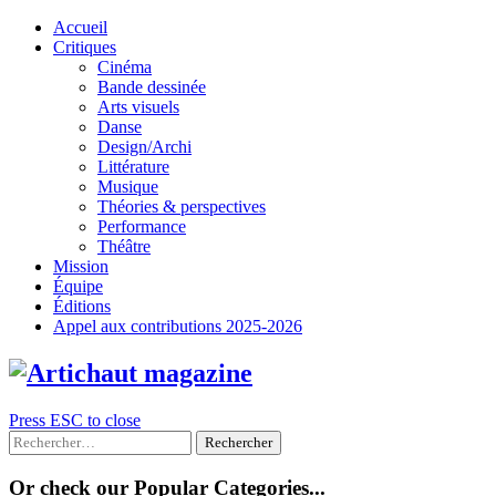
Skip
Accueil
to
Critiques
content
Cinéma
Bande dessinée
Arts visuels
Danse
Design/Archi
Littérature
Musique
Théories & perspectives
Performance
Théâtre
Mission
Équipe
Éditions
Appel aux contributions 2025-2026
Press ESC to close
Rechercher :
Or check our Popular Categories...