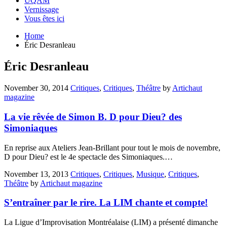
UQAM
Vernissage
Vous êtes ici
Home
Éric Desranleau
Éric Desranleau
November 30, 2014
Critiques
,
Critiques
,
Théâtre
by
Artichaut
magazine
La vie rêvée de Simon B. D pour Dieu? des
Simoniaques
En reprise aux Ateliers Jean-Brillant pour tout le mois de novembre,
D pour Dieu? est le 4e spectacle des Simoniaques.…
November 13, 2013
Critiques
,
Critiques
,
Musique
,
Critiques
,
Théâtre
by
Artichaut magazine
S’entraîner par le rire. La LIM chante et compte!
La Ligue d’Improvisation Montréalaise (LIM) a présenté dimanche