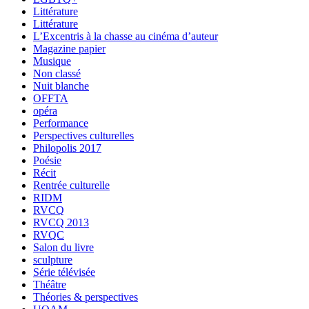
Littérature
Littérature
L’Excentris à la chasse au cinéma d’auteur
Magazine papier
Musique
Non classé
Nuit blanche
OFFTA
opéra
Performance
Perspectives culturelles
Philopolis 2017
Poésie
Récit
Rentrée culturelle
RIDM
RVCQ
RVCQ 2013
RVQC
Salon du livre
sculpture
Série télévisée
Théâtre
Théories & perspectives