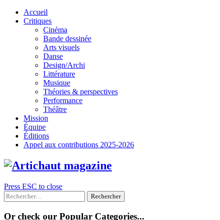
Skip
Accueil
to
Critiques
content
Cinéma
Bande dessinée
Arts visuels
Danse
Design/Archi
Littérature
Musique
Théories & perspectives
Performance
Théâtre
Mission
Équipe
Éditions
Appel aux contributions 2025-2026
Press ESC to close
Rechercher :
Or check our Popular Categories...