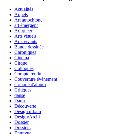
Actualités
Appels
Art autochtone
art émergent
Art queer
Arts visuels
Arts vivants
Bande dessinée
Chroniques
Cinéma
Cirque
Colloques
Compte rendu
Couverture évènement
Critique d'album
Critiques
danse
Danse
Découverte
Design urbain
Design/Archi
Dossier
Dossiers
Entrevue