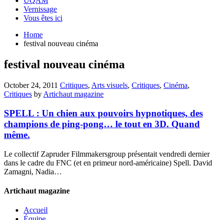
UQAM
Vernissage
Vous êtes ici
Home
festival nouveau cinéma
festival nouveau cinéma
October 24, 2011
Critiques
,
Arts visuels
,
Critiques
,
Cinéma
,
Critiques
by
Artichaut magazine
SPELL : Un chien aux pouvoirs hypnotiques, des
champions de ping-pong… le tout en 3D. Quand
même.
Le collectif Zapruder Filmmakersgroup présentait vendredi dernier
dans le cadre du FNC (et en primeur nord-américaine) Spell. David
Zamagni, Nadia…
Artichaut magazine
Accueil
Équipe