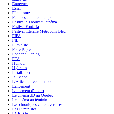
Entrevues
Essai
Féminisme
Femmes en art contemporain
Festival du nouveau cinéma
Festival Fantasia
Festival littéraire Métropolis Bleu
FIFA
FIL
Filministe
Foire Papier
Fonderie Darling
FTA
Humour
Hybrides
Installation
Jeu vidéo
L'Artichaut recommande
Lancement
Lancement d'album
Le cinéma 3D au Québec
Le cinéma au féminin
Les chroniques vancouveroises
Les Filministes
LGBTQ+