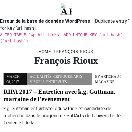
Erreur de la base de données WordPress :
[Duplicate entry ''
for key 'url_hash']
ALTER TABLE `wp_blc_links` ADD UNIQUE KEY `url_hash`
(`url_hash`)
Skip
HOME
FRANÇOIS RIOUX
François Rioux
to
content
MARCH
ACTUALITÉS
,
CRITIQUES
,
ARTS
BY
ARTICHAUT
08, 2017
VISUELS
,
ENTREVUES
MAGAZINE
RIPA 2017 – Entretien avec k.g. Guttman,
marraine de l’événement
k.g. Guttman est artiste, éducatrice et candidate de
recherche dans le programme PhDArts de l’Université de
Leiden et de la…