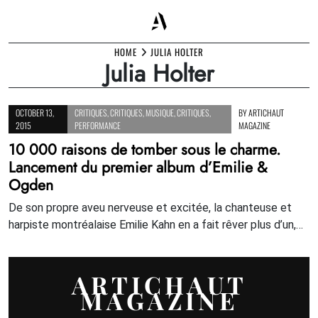
Skip
HOME
JULIA HOLTER
Julia Holter
to
content
OCTOBER 13,
CRITIQUES
,
CRITIQUES
,
MUSIQUE
,
CRITIQUES
,
BY
ARTICHAUT
2015
PERFORMANCE
MAGAZINE
10 000 raisons de tomber sous le charme.
Lancement du premier album d’Emilie &
Ogden
De son propre aveu nerveuse et excitée, la chanteuse et
harpiste montréalaise Emilie Kahn en a fait rêver plus d’un,…
ARTICHAUT
MAGAZINE