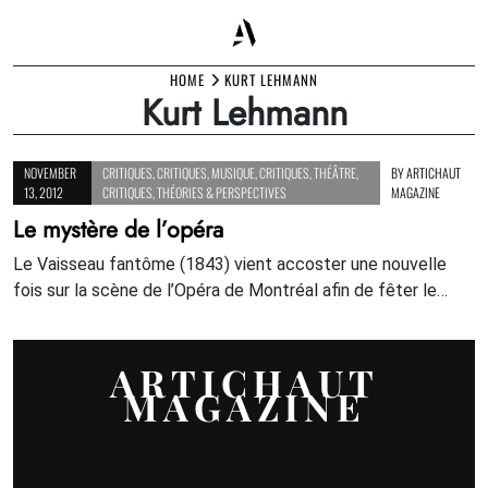
Skip
HOME
KURT LEHMANN
Kurt Lehmann
to
content
NOVEMBER
CRITIQUES
,
CRITIQUES
,
MUSIQUE
,
CRITIQUES
,
THÉÂTRE
,
BY
ARTICHAUT
13, 2012
CRITIQUES
,
THÉORIES & PERSPECTIVES
MAGAZINE
Le mystère de l’opéra
Le Vaisseau fantôme (1843) vient accoster une nouvelle
fois sur la scène de l’Opéra de Montréal afin de fêter le…
ARTICHAUT
MAGAZINE