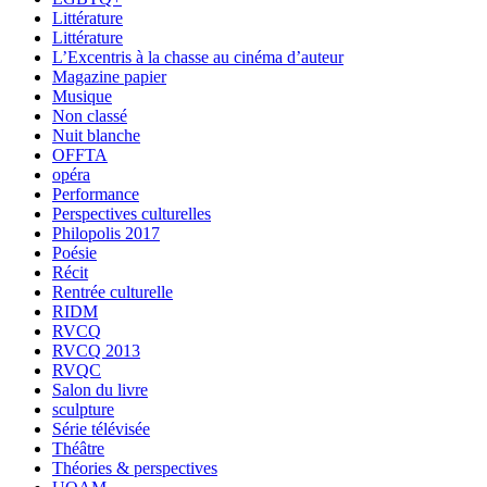
Littérature
Littérature
L’Excentris à la chasse au cinéma d’auteur
Magazine papier
Musique
Non classé
Nuit blanche
OFFTA
opéra
Performance
Perspectives culturelles
Philopolis 2017
Poésie
Récit
Rentrée culturelle
RIDM
RVCQ
RVCQ 2013
RVQC
Salon du livre
sculpture
Série télévisée
Théâtre
Théories & perspectives