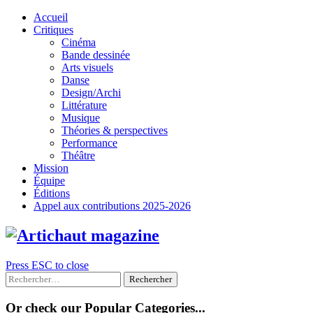
Skip
Accueil
to
Critiques
content
Cinéma
Bande dessinée
Arts visuels
Danse
Design/Archi
Littérature
Musique
Théories & perspectives
Performance
Théâtre
Mission
Équipe
Éditions
Appel aux contributions 2025-2026
Press ESC to close
Rechercher :
Or check our Popular Categories...