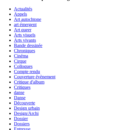
Actualités
Appels
Art autochtone
art émergent
Art queer
Arts visuels
Arts vivants
Bande dessinée
Chroniques
Cinéma
Cirque
Colloques
Compte rendu
Couverture évènement
Critique d'album
Critiques
danse
Danse
Découverte
Design urbain
Design/Archi
Dossier
Dossiers
Entrevue