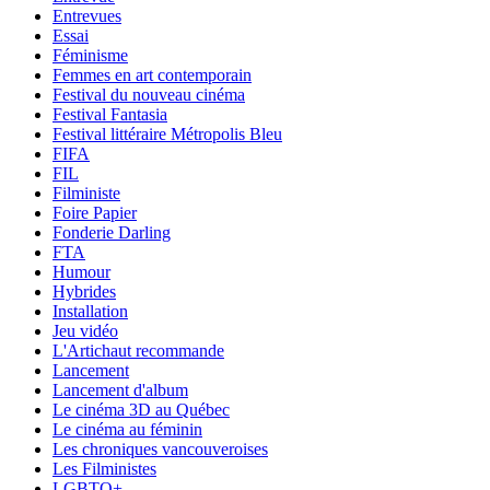
Entrevues
Essai
Féminisme
Femmes en art contemporain
Festival du nouveau cinéma
Festival Fantasia
Festival littéraire Métropolis Bleu
FIFA
FIL
Filministe
Foire Papier
Fonderie Darling
FTA
Humour
Hybrides
Installation
Jeu vidéo
L'Artichaut recommande
Lancement
Lancement d'album
Le cinéma 3D au Québec
Le cinéma au féminin
Les chroniques vancouveroises
Les Filministes
LGBTQ+