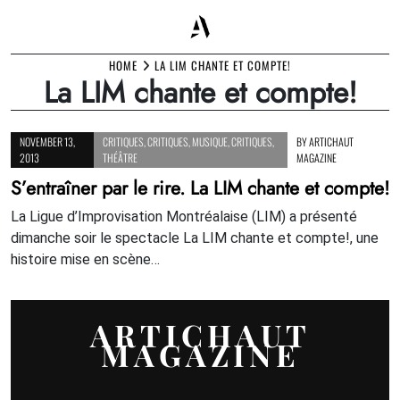
Skip
HOME
LA LIM CHANTE ET COMPTE!
La LIM chante et compte!
to
content
NOVEMBER 13,
CRITIQUES
,
CRITIQUES
,
MUSIQUE
,
CRITIQUES
,
BY
ARTICHAUT
2013
THÉÂTRE
MAGAZINE
S’entraîner par le rire. La LIM chante et compte!
La Ligue d’Improvisation Montréalaise (LIM) a présenté
dimanche soir le spectacle La LIM chante et compte!, une
histoire mise en scène…
ARTICHAUT
MAGAZINE