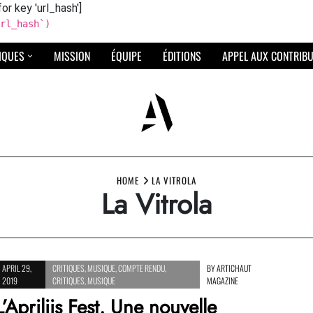
for key 'url_hash']
rl_hash`)
IQUES
MISSION
ÉQUIPE
ÉDITIONS
APPEL AUX CONTRIB
HOME
LA VITROLA
La Vitrola
APRIL 29,
CRITIQUES
,
MUSIQUE
,
COMPTE RENDU
,
BY
ARTICHAUT
2019
CRITIQUES
,
MUSIQUE
MAGAZINE
L’Apriliis Fest. Une nouvelle