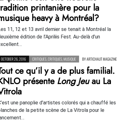
tradition printanière pour la
musique heavy à Montréal?
Les 11, 12 et 13 avril dernier se tenait à Montréal la
deuxième édition de l’Apriliis Fest. Au-delà d’un
excellent…
OCTOBER 26, 2016
CRITIQUES
,
CRITIQUES
,
MUSIQUE
BY
ARTICHAUT MAGAZINE
Tout ce qu’il y a de plus familial.
KNLO présente
Long Jeu
au La
Vitrola
C’est une panoplie d’artistes colorés qui a chauffé les
planches de la petite scène de La Vitrola pour le
lancement…