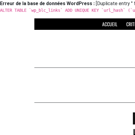
Erreur de la base de données WordPress :
[Duplicate entry '' 
ALTER TABLE `wp_blc_links` ADD UNIQUE KEY `url_hash` (`u
Skip
ACCUEIL
CRIT
to
content