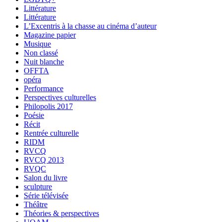
Littérature
Littérature
L’Excentris à la chasse au cinéma d’auteur
Magazine papier
Musique
Non classé
Nuit blanche
OFFTA
opéra
Performance
Perspectives culturelles
Philopolis 2017
Poésie
Récit
Rentrée culturelle
RIDM
RVCQ
RVCQ 2013
RVQC
Salon du livre
sculpture
Série télévisée
Théâtre
Théories & perspectives