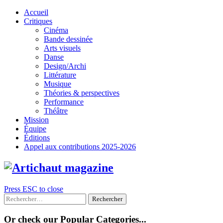
Skip
Accueil
to
Critiques
content
Cinéma
Bande dessinée
Arts visuels
Danse
Design/Archi
Littérature
Musique
Théories & perspectives
Performance
Théâtre
Mission
Équipe
Éditions
Appel aux contributions 2025-2026
Press ESC to close
Rechercher :
Or check our Popular Categories...