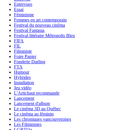
Entrevues
Essai
Féminisme
Femmes en art contemporain
Festival du nouveau cinéma
Festival Fantasia
Festival littéraire Métropolis Bleu
FIFA
FIL
Filministe
Foire Papier
Fonderie Darling
FTA
Humour
Hybrides
Installation
Jeu vidéo
L'Artichaut recommande
Lancement
Lancement d'album
Le cinéma 3D au Québec
Le cinéma au féminin
Les chroniques vancouveroises
Les Filministes
LGBTQ+