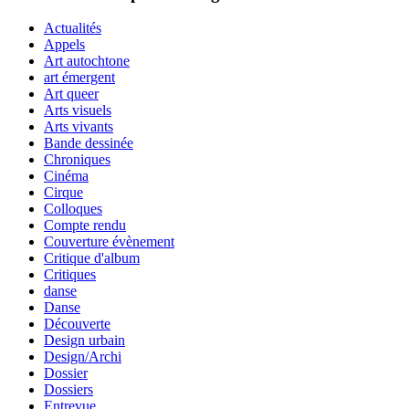
Actualités
Appels
Art autochtone
art émergent
Art queer
Arts visuels
Arts vivants
Bande dessinée
Chroniques
Cinéma
Cirque
Colloques
Compte rendu
Couverture évènement
Critique d'album
Critiques
danse
Danse
Découverte
Design urbain
Design/Archi
Dossier
Dossiers
Entrevue