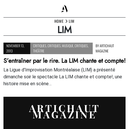
Skip
HOME
LIM
LIM
to
content
NOVEMBER 13,
CRITIQUES
,
CRITIQUES
,
MUSIQUE
,
CRITIQUES
,
BY
ARTICHAUT
2013
THÉÂTRE
MAGAZINE
S’entraîner par le rire. La LIM chante et compte!
La Ligue d’Improvisation Montréalaise (LIM) a présenté
dimanche soir le spectacle La LIM chante et compte!, une
histoire mise en scène…
ARTICHAUT
MAGAZINE