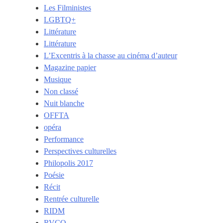
Les Filministes
LGBTQ+
Littérature
Littérature
L’Excentris à la chasse au cinéma d’auteur
Magazine papier
Musique
Non classé
Nuit blanche
OFFTA
opéra
Performance
Perspectives culturelles
Philopolis 2017
Poésie
Récit
Rentrée culturelle
RIDM
RVCQ