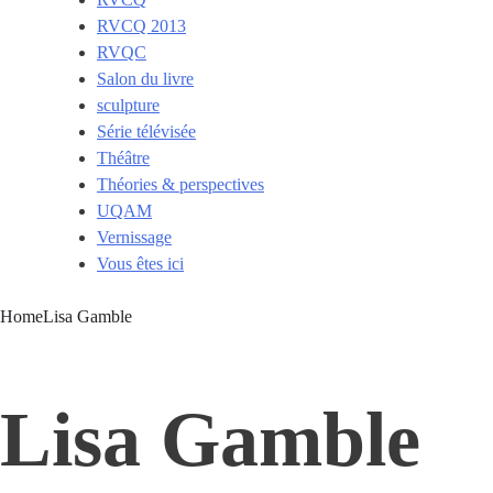
RVCQ 2013
RVQC
Salon du livre
sculpture
Série télévisée
Théâtre
Théories & perspectives
UQAM
Vernissage
Vous êtes ici
Home
Lisa Gamble
Lisa Gamble