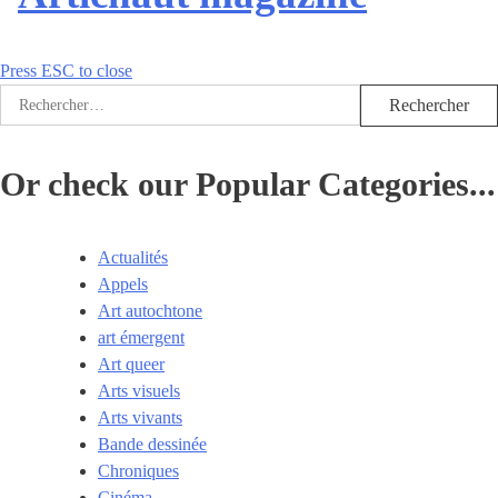
Press ESC to close
Rechercher :
Or check our Popular Categories...
Actualités
Appels
Art autochtone
art émergent
Art queer
Arts visuels
Arts vivants
Bande dessinée
Chroniques
Cinéma