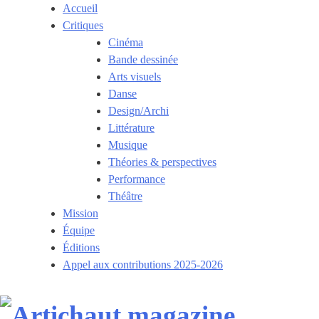
Skip
Accueil
to
Critiques
content
Cinéma
Bande dessinée
Arts visuels
Danse
Design/Archi
Littérature
Musique
Théories & perspectives
Performance
Théâtre
Mission
Équipe
Éditions
Appel aux contributions 2025-2026