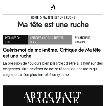
Skip
HOME
MA TÊTE EST UNE RUCHE
Ma tête est une ruche
to
content
DECEMBER 09,
CRITIQUES
,
CRITIQUES
,
THÉÂTRE
,
BY
ARTICHAUT
2015
UQAM
MAGAZINE
Guéris-moi de moi-même. Critique de Ma tête
est une ruche
La pression de toujours bien paraître ; d’être à la hauteur des
exigences ultra-sévères de notre réseau de contacts qui
s’agrandit à n’en plus finir et à un rythme...
ARTICHAUT
MAGAZINE