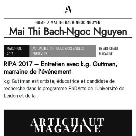
Skip
HOME
MAI THI BACH-NGOC NGUYEN
Mai Thi Bach-Ngoc Nguyen
to
content
MARCH 08,
ACTUALITÉS
,
CRITIQUES
,
ARTS VISUELS
,
BY
ARTICHAUT
2017
ENTREVUES
MAGAZINE
RIPA 2017 – Entretien avec k.g. Guttman,
marraine de l’événement
k.g. Guttman est artiste, éducatrice et candidate de
recherche dans le programme PhDArts de l’Université de
Leiden et de la…
ARTICHAUT
MAGAZINE