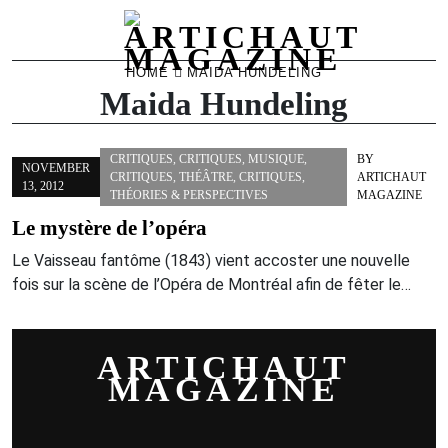
Skip
HOME
MAIDA HUNDELING
to
Maida Hundeling
content
CRITIQUES
,
CRITIQUES
,
MUSIQUE
,
BY
NOVEMBER
CRITIQUES
,
THÉÂTRE
,
CRITIQUES
,
ARTICHAUT
13, 2012
THÉORIES & PERSPECTIVES
MAGAZINE
Le mystère de l’opéra
Le Vaisseau fantôme (1843) vient accoster une nouvelle
fois sur la scène de l’Opéra de Montréal afin de fêter le…
ARTICHAUT
MAGAZINE