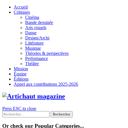
Skip
Accueil
to
Critiques
content
Cinéma
Bande dessinée
Arts visuels
Danse
Design/Archi
Littérature
Musique
Théories & perspectives
Performance
Théâtre
Mission
Équipe
Éditions
Appel aux contributions 2025-2026
Press ESC to close
Rechercher :
Or check our Popular Categories...