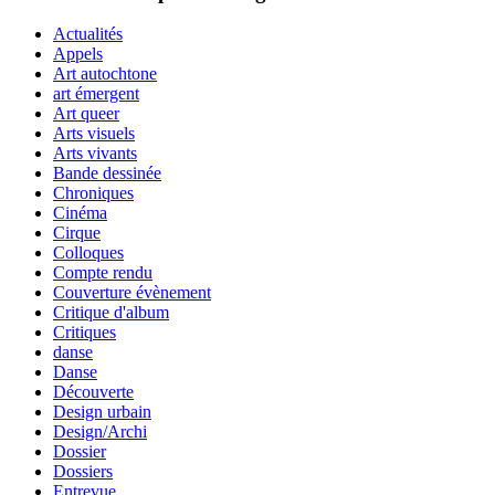
Actualités
Appels
Art autochtone
art émergent
Art queer
Arts visuels
Arts vivants
Bande dessinée
Chroniques
Cinéma
Cirque
Colloques
Compte rendu
Couverture évènement
Critique d'album
Critiques
danse
Danse
Découverte
Design urbain
Design/Archi
Dossier
Dossiers
Entrevue