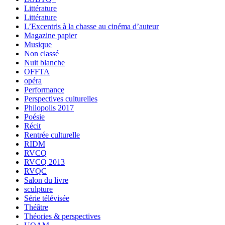
Littérature
Littérature
L’Excentris à la chasse au cinéma d’auteur
Magazine papier
Musique
Non classé
Nuit blanche
OFFTA
opéra
Performance
Perspectives culturelles
Philopolis 2017
Poésie
Récit
Rentrée culturelle
RIDM
RVCQ
RVCQ 2013
RVQC
Salon du livre
sculpture
Série télévisée
Théâtre
Théories & perspectives