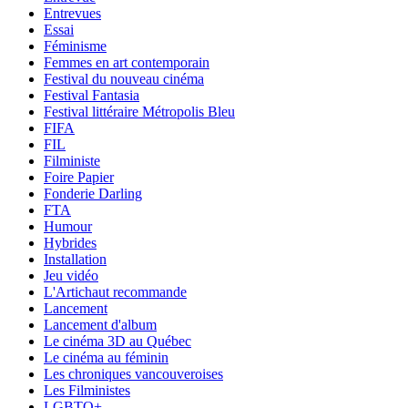
Entrevues
Essai
Féminisme
Femmes en art contemporain
Festival du nouveau cinéma
Festival Fantasia
Festival littéraire Métropolis Bleu
FIFA
FIL
Filministe
Foire Papier
Fonderie Darling
FTA
Humour
Hybrides
Installation
Jeu vidéo
L'Artichaut recommande
Lancement
Lancement d'album
Le cinéma 3D au Québec
Le cinéma au féminin
Les chroniques vancouveroises
Les Filministes
LGBTQ+