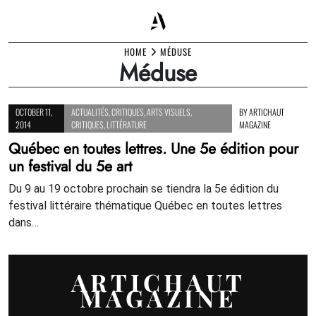
Skip
HOME
MÉDUSE
Méduse
to
content
OCTOBER 11,
ACTUALITÉS
,
CRITIQUES
,
ARTS VISUELS
,
BY
ARTICHAUT
2014
CRITIQUES
,
LITTÉRATURE
MAGAZINE
Québec en toutes lettres. Une 5e édition pour
un festival du 5e art
Du 9 au 19 octobre prochain se tiendra la 5e édition du
festival littéraire thématique Québec en toutes lettres
dans…
ARTICHAUT
MAGAZINE