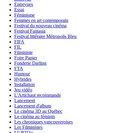
Entrevues
Essai
Féminisme
Femmes en art contemporain
Festival du nouveau cinéma
Festival Fantasia
Festival littéraire Métropolis Bleu
FIFA
FIL
Filministe
Foire Papier
Fonderie Darling
FTA
Humour
Hybrides
Installation
Jeu vidéo
L'Artichaut recommande
Lancement
Lancement d'album
Le cinéma 3D au Québec
Le cinéma au féminin
Les chroniques vancouveroises
Les Filministes
LGBTQ+