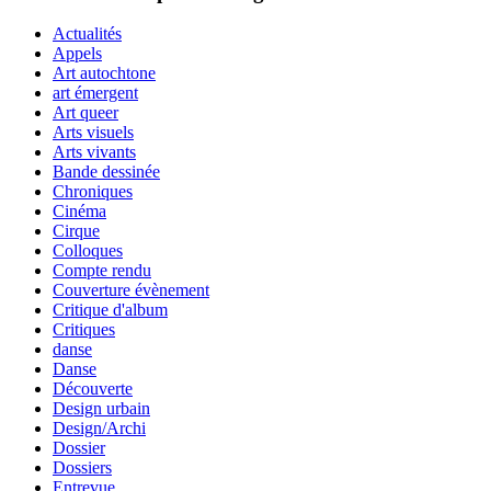
Actualités
Appels
Art autochtone
art émergent
Art queer
Arts visuels
Arts vivants
Bande dessinée
Chroniques
Cinéma
Cirque
Colloques
Compte rendu
Couverture évènement
Critique d'album
Critiques
danse
Danse
Découverte
Design urbain
Design/Archi
Dossier
Dossiers
Entrevue