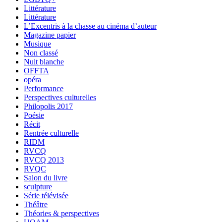
Littérature
Littérature
L’Excentris à la chasse au cinéma d’auteur
Magazine papier
Musique
Non classé
Nuit blanche
OFFTA
opéra
Performance
Perspectives culturelles
Philopolis 2017
Poésie
Récit
Rentrée culturelle
RIDM
RVCQ
RVCQ 2013
RVQC
Salon du livre
sculpture
Série télévisée
Théâtre
Théories & perspectives