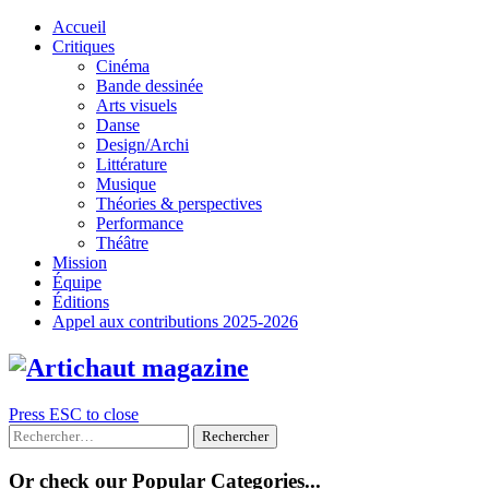
Skip
Accueil
to
Critiques
content
Cinéma
Bande dessinée
Arts visuels
Danse
Design/Archi
Littérature
Musique
Théories & perspectives
Performance
Théâtre
Mission
Équipe
Éditions
Appel aux contributions 2025-2026
Press ESC to close
Rechercher :
Or check our Popular Categories...