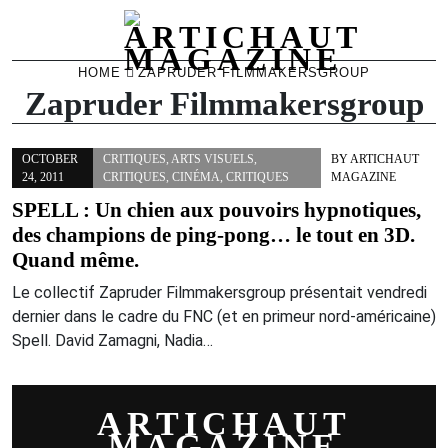
Skip
HOME
ZAPRUDER FILMMAKERSGROUP
to
Zapruder Filmmakersgroup
content
OCTOBER
CRITIQUES
,
ARTS VISUELS
,
BY
ARTICHAUT
24, 2011
CRITIQUES
,
CINÉMA
,
CRITIQUES
MAGAZINE
SPELL : Un chien aux pouvoirs hypnotiques,
des champions de ping-pong… le tout en 3D.
Quand même.
Le collectif Zapruder Filmmakersgroup présentait vendredi
dernier dans le cadre du FNC (et en primeur nord-américaine)
Spell. David Zamagni, Nadia…
ARTICHAUT
MAGAZINE