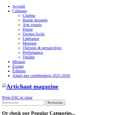
Skip
Accueil
to
Critiques
content
Cinéma
Bande dessinée
Arts visuels
Danse
Design/Archi
Littérature
Musique
Théories & perspectives
Performance
Théâtre
Mission
Équipe
Éditions
Appel aux contributions 2025-2026
Press ESC to close
Rechercher :
Or check our Popular Categories...