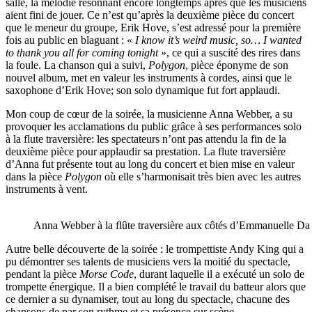
salle, la mélodie résonnant encore longtemps après que les musiciens
aient fini de jouer. Ce n’est qu’après la deuxième pièce du concert
que le meneur du groupe, Erik Hove, s’est adressé pour la première
fois au public en blaguant : «
I know it’s weird music, so…
I wanted
to thank you all for coming tonight
», ce qui a suscité des rires dans
la foule. La chanson qui a suivi,
Polygon
, pièce éponyme de son
nouvel album, met en valeur les instruments à cordes, ainsi que le
saxophone d’Erik Hove; son solo dynamique fut fort applaudi.
Mon coup de cœur de la soirée, la musicienne Anna Webber, a su
provoquer les acclamations du public grâce à ses performances solo
à la flute traversière: les spectateurs n’ont pas attendu la fin de la
deuxième pièce pour applaudir sa prestation. La flute traversière
d’Anna fut présente tout au long du concert et bien mise en valeur
dans la pièce
Polygon
où elle s’harmonisait très bien avec les autres
instruments à vent.
Anna Webber à la flûte traversière aux côtés d’Emmanuelle Da 
Autre belle découverte de la soirée : le trompettiste Andy King qui a
pu démontrer ses talents de musiciens vers la moitié du spectacle,
pendant la pièce
Morse Code
,
durant laquelle il a exécuté un solo de
trompette énergique. Il a bien complété le travail du batteur alors que
ce dernier a su dynamiser, tout au long du spectacle, chacune des
chansons de par son rythme et sa présence sur scène.