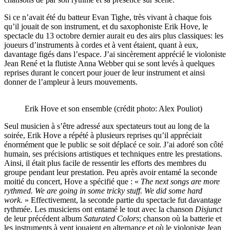
Si ce n’avait été du batteur Evan Tighe, très vivant à chaque fois
qu’il jouait de son instrument, et du saxophoniste Erik Hove, le
spectacle du 13 octobre dernier aurait eu des airs plus classiques: les
joueurs d’instruments à cordes et à vent étaient, quant à eux,
davantage figés dans l’espace. J’ai sincèrement apprécié le violoniste
Jean René et la flutiste Anna Webber qui se sont levés à quelques
reprises durant le concert pour jouer de leur instrument et ainsi
donner de l’ampleur à leurs mouvements.
Erik Hove et son ensemble (crédit photo: Alex Pouliot)
Seul musicien à s’être adressé aux spectateurs tout au long de la
soirée, Erik Hove a répété à plusieurs reprises qu’il appréciait
énormément que le public se soit déplacé ce soir. J’ai adoré son côté
humain, ses précisions artistiques et techniques entre les prestations.
Ainsi, il était plus facile de ressentir les efforts des membres du
groupe pendant leur prestation. Peu après avoir entamé la seconde
moitié du concert, Hove a spécifié que : «
The next songs are more
rythmed.
We are going in some tricky stuff. We did some hard
work.
» Effectivement, la seconde partie du spectacle fut davantage
rythmée. Les musiciens ont entamé le tout avec la chanson
Disjunct
de leur précédent album
Saturated Colors
; chanson où la batterie et
les instruments à vent jouaient en alternance et où le violoniste Jean