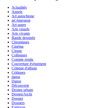
Actualités
Appels
Art autochtone
art émergent
Art queer
Arts visuels
Arts vivants
Bande dessinée
Chroniques
Cinéma
Cirque
Colloques
Compte rendu
Couverture évènement
Critique d'album
Critiques
danse
Danse
Découverte
Design urbain
Design/Archi
Dossier
Dossiers
Entrevue