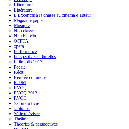
Littérature
Littérature
L’Excentris à la chasse au cinéma d’auteur
Magazine papier
Musique
Non classé
Nuit blanche
OFFTA
opéra
Performance
Perspectives culturelles
Philopolis 2017
Poésie
Récit
Rentrée culturelle
RIDM
RVCQ
RVCQ 2013
RVQC
Salon du livre
sculpture
Série télévisée
Théâtre
Théories & perspectives