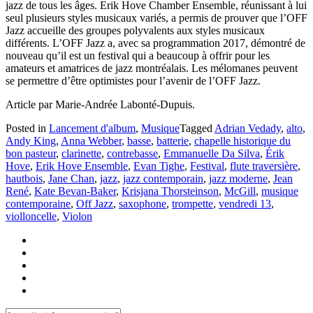
jazz de tous les âges. Erik Hove Chamber Ensemble, réunissant à lui
seul plusieurs styles musicaux variés, a permis de prouver que l’OFF
Jazz accueille des groupes polyvalents aux styles musicaux
différents. L’OFF Jazz a, avec sa programmation 2017, démontré de
nouveau qu’il est un festival qui a beaucoup à offrir pour les
amateurs et amatrices de jazz montréalais. Les mélomanes peuvent
se permettre d’être optimistes pour l’avenir de l’OFF Jazz.
Article par Marie-Andrée Labonté-Dupuis.
Posted in
Lancement d'album
,
Musique
Tagged
Adrian Vedady
,
alto
,
Andy King
,
Anna Webber
,
basse
,
batterie
,
chapelle historique du
bon pasteur
,
clarinette
,
contrebasse
,
Emmanuelle Da Silva
,
Érik
Hove
,
Erik Hove Ensemble
,
Evan Tighe
,
Festival
,
flute traversière
,
hautbois
,
Jane Chan
,
jazz
,
jazz contemporain
,
jazz moderne
,
Jean
René
,
Kate Bevan-Baker
,
Krisjana Thorsteinson
,
McGill
,
musique
contemporaine
,
Off Jazz
,
saxophone
,
trompette
,
vendredi 13
,
violloncelle
,
Violon