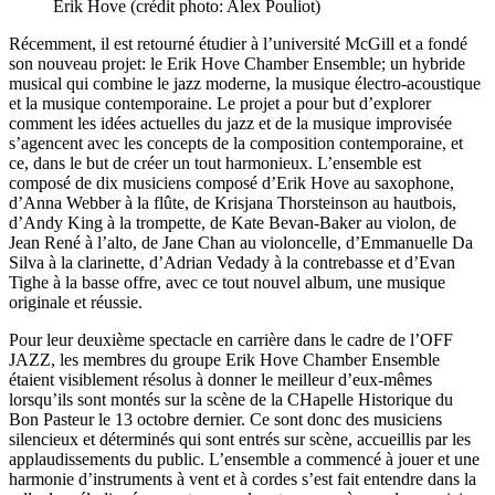
Erik Hove (crédit photo: Alex Pouliot)
Récemment, il est retourné étudier à l’université McGill et a fondé
son nouveau projet: le Erik Hove Chamber Ensemble; un hybride
musical qui combine le jazz moderne, la musique électro-acoustique
et la musique contemporaine. Le projet a pour but d’explorer
comment les idées actuelles du jazz et de la musique improvisée
s’agencent avec les concepts de la composition contemporaine, et
ce, dans le but de créer un tout harmonieux. L’ensemble est
composé de dix musiciens composé d’Erik Hove au saxophone,
d’Anna Webber à la flûte, de Krisjana Thorsteinson au hautbois,
d’Andy King à la trompette, de Kate Bevan-Baker au violon, de
Jean René à l’alto, de Jane Chan au violoncelle, d’Emmanuelle Da
Silva à la clarinette, d’Adrian Vedady à la contrebasse et d’Evan
Tighe à la basse offre, avec ce tout nouvel album, une musique
originale et réussie.
Pour leur deuxième spectacle en carrière dans le cadre de l’OFF
JAZZ, les membres du groupe Erik Hove Chamber Ensemble
étaient visiblement résolus à donner le meilleur d’eux-mêmes
lorsqu’ils sont montés sur la scène de la CHapelle Historique du
Bon Pasteur le 13 octobre dernier. Ce sont donc des musiciens
silencieux et déterminés qui sont entrés sur scène, accueillis par les
applaudissements du public. L’ensemble a commencé à jouer et une
harmonie d’instruments à vent et à cordes s’est fait entendre dans la