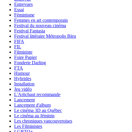
Entrevues
Essai
Féminisme
Femmes en art contemporain
Festival du nouveau cinéma
Festival Fantasia
Festival littéraire Métropolis Bleu
FIFA
FIL
Filministe
Foire Papier
Fonderie Darling
FTA
Humour
Hybrides
Installation
Jeu vidéo
L'Artichaut recommande
Lancement
Lancement d'album
Le cinéma 3D au Québec
Le cinéma au féminin
Les chroniques vancouveroises
Les Filministes
LGBTQ+