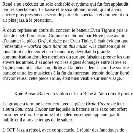
René a pu exécuter un solo endiablé et rythmé qui fut fort applaudit
par les spectateurs. La basse et le saxophone furent, quant à eux,
encore plus présents en seconde partie du spectacle et donnèrent un
air plus jazz à la prestation.
À deux reprises au cours du concert, le batteur Evan Tighe a pris le
rôle de chef d’orchestre. Comme mentionné par Hove juste avant
d’entamer la pièce
Drift
, dirigée par Evan Tighe, il était évident que
l’ensemble «
worked quite hard on this music
», la chanson qui se
jouait tout en lenteur et en résonnance, dévoilait la grande
communication dont les membres du groupe faisaient preuve les uns
envers les autres. J’ai adoré voir les signes échangés entre Hove et
Tighe pendant la chanson, dirigeant la pièce à leur façon. Le sourire
partagé entre les musiciens à la fin du morceau, témoin de leur fierté
d’avoir réussi cette pièce ardue, était bien visible sur leur visage.
Kate Bevan-Baker au violon et Jean René à l’alto (crédit photo:
Le groupe a terminé le concert avec la pièce
Brain Freeze
de leur
album
Saturated Colour
sur laquelle la batterie et le saxo ont offert
un superbe duo. Le groupe fut chaleureusement applaudi par le
public et il a pris le temps de le saluer.
L’OFF Jazz a réussi, avec ce spectacle, à réunir des fanatiques de