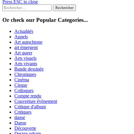
Press ESC to close
Rechercher :
Or check our Popular Categories...
Actualités
Appels
Art autochtone
art émergent
Art queer
Arts visuels
Arts vivants
Bande dessinée
Chroniques
Cinéma
Cirque
Colloques
Compte rendu
Couverture évènement
Critique d'album
Critiques
danse
Danse
Découverte
Design urbain