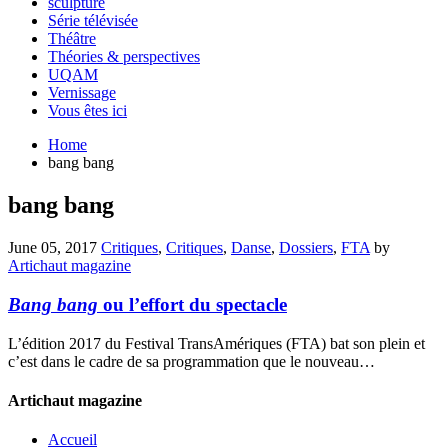
sculpture
Série télévisée
Théâtre
Théories & perspectives
UQAM
Vernissage
Vous êtes ici
Home
bang bang
bang bang
June 05, 2017
Critiques
,
Critiques
,
Danse
,
Dossiers
,
FTA
by
Artichaut magazine
Bang bang
ou l’effort du spectacle
L’édition 2017 du Festival TransAmériques (FTA) bat son plein et
c’est dans le cadre de sa programmation que le nouveau…
Artichaut magazine
Accueil