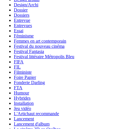
Design/Archi
Dossier
Dossiers
Entrevue
Entrevues
Essai
Féminisme
Femmes en art contemporain
Festival du nouveau cinéma
Festival Fantasia
Festival littéraire Métropolis Bleu
FIFA
FIL
Filministe
Foire Papier
Fonderie Darling
FTA
Humour
Hybrides
Installation
Jeu vidéo
L'Artichaut recommande
Lancement
Lancement d'album