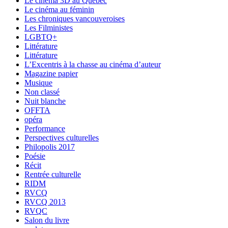
Le cinéma 3D au Québec
Le cinéma au féminin
Les chroniques vancouveroises
Les Filministes
LGBTQ+
Littérature
Littérature
L’Excentris à la chasse au cinéma d’auteur
Magazine papier
Musique
Non classé
Nuit blanche
OFFTA
opéra
Performance
Perspectives culturelles
Philopolis 2017
Poésie
Récit
Rentrée culturelle
RIDM
RVCQ
RVCQ 2013
RVQC
Salon du livre