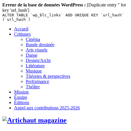
Erreur de la base de données WordPress :
[Duplicate entry '' for
key 'url_hash']
ALTER TABLE `wp_blc_links` ADD UNIQUE KEY `url_hash`
(`url_hash`)
Skip
Accueil
to
Critiques
content
Cinéma
Bande dessinée
Arts visuels
Danse
Design/Archi
Littérature
Musique
Théories & perspectives
Performance
Théâtre
Mission
Équipe
Éditions
Appel aux contributions 2025-2026