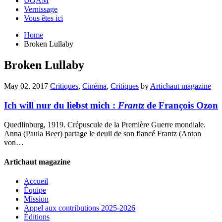
UQAM
Vernissage
Vous êtes ici
Home
Broken Lullaby
Broken Lullaby
May 02, 2017
Critiques
,
Cinéma
,
Critiques
by
Artichaut magazine
Ich will nur du liebst mich :
Frantz
de François Ozon
Quedlinburg, 1919. Crépuscule de la Première Guerre mondiale.
Anna (Paula Beer) partage le deuil de son fiancé Frantz (Anton
von…
Artichaut magazine
Accueil
Équipe
Mission
Appel aux contributions 2025-2026
Éditions