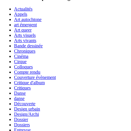
Actualités
Appels
Art autochtone
art émergent
Art queer
Arts visuels
Arts vivants
Bande dessinée
Chroniques
Cinéma
Cirque
Colloques
Compte rendu
Couverture évènement
Critique d'album
Critiques
Danse
danse
Découverte
Design urbain
Design/Archi
Dossier
Dossiers
Entrevue