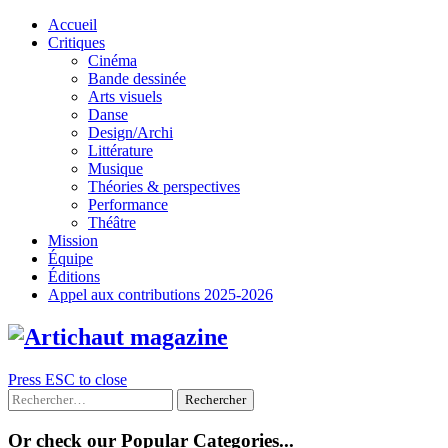
Skip
Accueil
to
Critiques
content
Cinéma
Bande dessinée
Arts visuels
Danse
Design/Archi
Littérature
Musique
Théories & perspectives
Performance
Théâtre
Mission
Équipe
Éditions
Appel aux contributions 2025-2026
Press ESC to close
Rechercher :
Or check our Popular Categories...