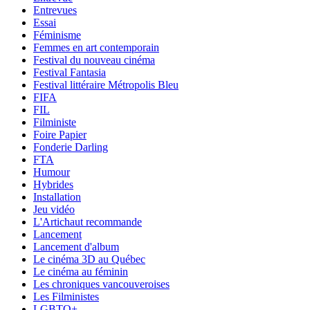
Entrevues
Essai
Féminisme
Femmes en art contemporain
Festival du nouveau cinéma
Festival Fantasia
Festival littéraire Métropolis Bleu
FIFA
FIL
Filministe
Foire Papier
Fonderie Darling
FTA
Humour
Hybrides
Installation
Jeu vidéo
L'Artichaut recommande
Lancement
Lancement d'album
Le cinéma 3D au Québec
Le cinéma au féminin
Les chroniques vancouveroises
Les Filministes
LGBTQ+