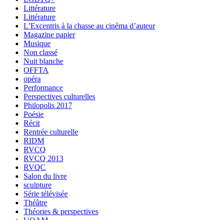
Littérature
Littérature
L’Excentris à la chasse au cinéma d’auteur
Magazine papier
Musique
Non classé
Nuit blanche
OFFTA
opéra
Performance
Perspectives culturelles
Philopolis 2017
Poésie
Récit
Rentrée culturelle
RIDM
RVCQ
RVCQ 2013
RVQC
Salon du livre
sculpture
Série télévisée
Théâtre
Théories & perspectives