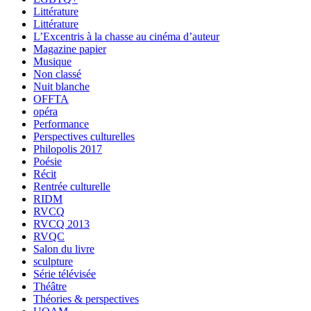
Littérature
Littérature
L’Excentris à la chasse au cinéma d’auteur
Magazine papier
Musique
Non classé
Nuit blanche
OFFTA
opéra
Performance
Perspectives culturelles
Philopolis 2017
Poésie
Récit
Rentrée culturelle
RIDM
RVCQ
RVCQ 2013
RVQC
Salon du livre
sculpture
Série télévisée
Théâtre
Théories & perspectives