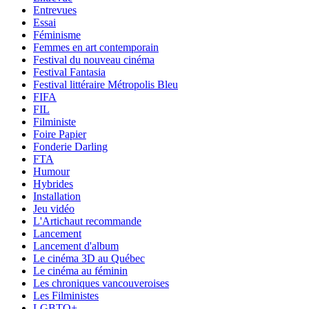
Entrevues
Essai
Féminisme
Femmes en art contemporain
Festival du nouveau cinéma
Festival Fantasia
Festival littéraire Métropolis Bleu
FIFA
FIL
Filministe
Foire Papier
Fonderie Darling
FTA
Humour
Hybrides
Installation
Jeu vidéo
L'Artichaut recommande
Lancement
Lancement d'album
Le cinéma 3D au Québec
Le cinéma au féminin
Les chroniques vancouveroises
Les Filministes
LGBTQ+