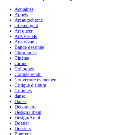
Actualités
Appels
Art autochtone
art émergent
Art queer
Arts visuels
Arts vivants
Bande dessinée
Chroniques
Cinéma
Cirque
Colloques
Compte rendu
Couverture évènement
Critique d'album
Critiques
danse
Danse
Découverte
Design urbain
Design/Archi
Dossier
Dossiers
Entrevue