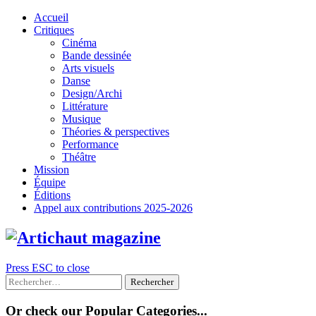
Skip
Accueil
to
Critiques
content
Cinéma
Bande dessinée
Arts visuels
Danse
Design/Archi
Littérature
Musique
Théories & perspectives
Performance
Théâtre
Mission
Équipe
Éditions
Appel aux contributions 2025-2026
Press ESC to close
Rechercher :
Or check our Popular Categories...