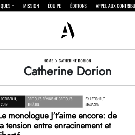
IQUES
MISSION
ÉQUIPE
ÉDITIONS
APPEL AUX CONTRIB
HOME
CATHERINE DORION
Catherine Dorion
OCTOBER 11,
CRITIQUES
,
FÉMINISME
,
CRITIQUES
,
BY
ARTICHAUT
2019
THÉÂTRE
MAGAZINE
Le monologue J’t’aime encore: de
la tension entre enracinement et