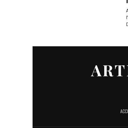
ART
ACC