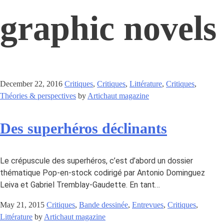
graphic novels
December 22, 2016
Critiques
,
Critiques
,
Littérature
,
Critiques
,
Théories & perspectives
by
Artichaut magazine
Des superhéros déclinants
Le crépuscule des superhéros, c’est d’abord un dossier
thématique Pop-en-stock codirigé par Antonio Dominguez
Leiva et Gabriel Tremblay-Gaudette. En tant…
May 21, 2015
Critiques
,
Bande dessinée
,
Entrevues
,
Critiques
,
Littérature
by
Artichaut magazine