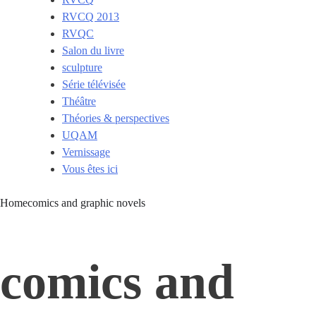
RVCQ 2013
RVQC
Salon du livre
sculpture
Série télévisée
Théâtre
Théories & perspectives
UQAM
Vernissage
Vous êtes ici
Home
comics and graphic novels
comics and