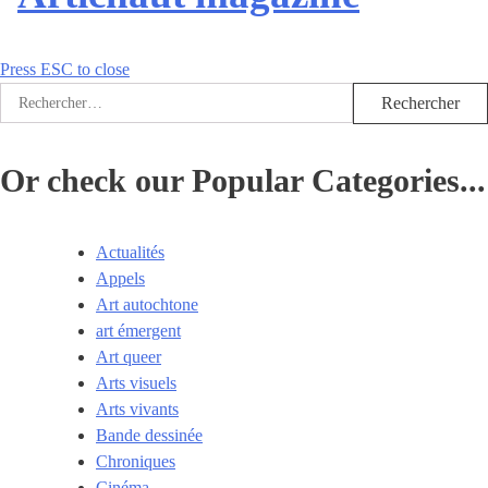
Press ESC to close
Rechercher :
Or check our Popular Categories...
Actualités
Appels
Art autochtone
art émergent
Art queer
Arts visuels
Arts vivants
Bande dessinée
Chroniques
Cinéma