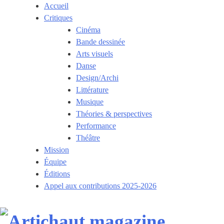
Skip
Accueil
to
Critiques
content
Cinéma
Bande dessinée
Arts visuels
Danse
Design/Archi
Littérature
Musique
Théories & perspectives
Performance
Théâtre
Mission
Équipe
Éditions
Appel aux contributions 2025-2026