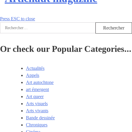
Press ESC to close
Rechercher :
Or check our Popular Categories...
Actualités
Appels
Art autochtone
art émergent
Art queer
Arts visuels
Arts vivants
Bande dessinée
Chroniques
Cinéma