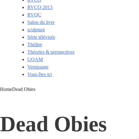
RVCQ 2013
RVQC
Salon du livre
sculpture
Série télévisée
Théâtre
Théories & perspectives
UQAM
Vernissage
Vous êtes ici
Home
Dead Obies
Dead Obies