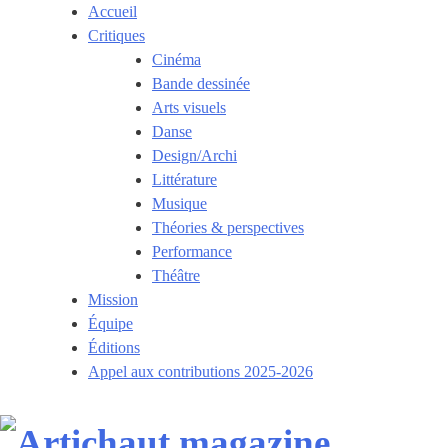
Skip
Accueil
to
Critiques
content
Cinéma
Bande dessinée
Arts visuels
Danse
Design/Archi
Littérature
Musique
Théories & perspectives
Performance
Théâtre
Mission
Équipe
Éditions
Appel aux contributions 2025-2026