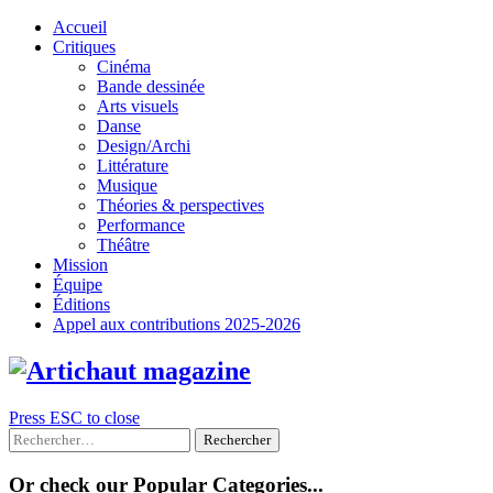
Skip
Accueil
to
Critiques
content
Cinéma
Bande dessinée
Arts visuels
Danse
Design/Archi
Littérature
Musique
Théories & perspectives
Performance
Théâtre
Mission
Équipe
Éditions
Appel aux contributions 2025-2026
Press ESC to close
Rechercher :
Or check our Popular Categories...