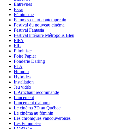
Entrevues
Essai
Féminisme
Femmes en art contemporain
Festival du nouveau cinéma
Festival Fantasia
Festival littéraire Métropolis Bleu
FIFA
FIL
Filministe
Foire Papier
Fonderie Darling
FTA
Humour
Hybrides
Installation
Jeu vidéo
L'Artichaut recommande
Lancement
Lancement d'album
Le cinéma 3D au Québec
Le cinéma au féminin
Les chroniques vancouveroises
Les Filministes
LGBTQ+