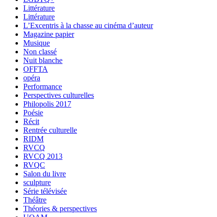
Littérature
Littérature
L’Excentris à la chasse au cinéma d’auteur
Magazine papier
Musique
Non classé
Nuit blanche
OFFTA
opéra
Performance
Perspectives culturelles
Philopolis 2017
Poésie
Récit
Rentrée culturelle
RIDM
RVCQ
RVCQ 2013
RVQC
Salon du livre
sculpture
Série télévisée
Théâtre
Théories & perspectives