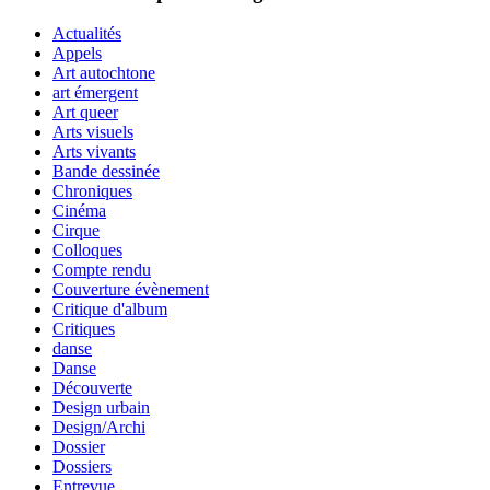
Actualités
Appels
Art autochtone
art émergent
Art queer
Arts visuels
Arts vivants
Bande dessinée
Chroniques
Cinéma
Cirque
Colloques
Compte rendu
Couverture évènement
Critique d'album
Critiques
danse
Danse
Découverte
Design urbain
Design/Archi
Dossier
Dossiers
Entrevue