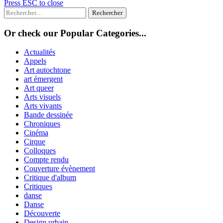
Press ESC to close
Rechercher :
Or check our Popular Categories...
Actualités
Appels
Art autochtone
art émergent
Art queer
Arts visuels
Arts vivants
Bande dessinée
Chroniques
Cinéma
Cirque
Colloques
Compte rendu
Couverture évènement
Critique d'album
Critiques
danse
Danse
Découverte
Design urbain