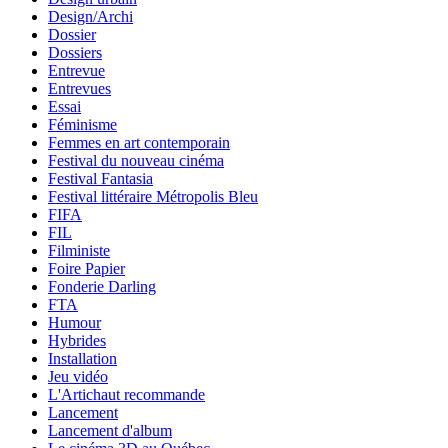
Design/Archi
Dossier
Dossiers
Entrevue
Entrevues
Essai
Féminisme
Femmes en art contemporain
Festival du nouveau cinéma
Festival Fantasia
Festival littéraire Métropolis Bleu
FIFA
FIL
Filministe
Foire Papier
Fonderie Darling
FTA
Humour
Hybrides
Installation
Jeu vidéo
L'Artichaut recommande
Lancement
Lancement d'album