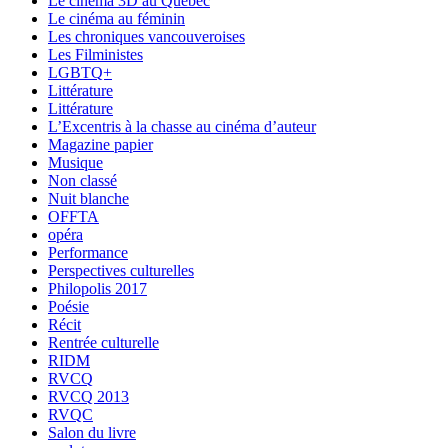
Le cinéma 3D au Québec
Le cinéma au féminin
Les chroniques vancouveroises
Les Filministes
LGBTQ+
Littérature
Littérature
L’Excentris à la chasse au cinéma d’auteur
Magazine papier
Musique
Non classé
Nuit blanche
OFFTA
opéra
Performance
Perspectives culturelles
Philopolis 2017
Poésie
Récit
Rentrée culturelle
RIDM
RVCQ
RVCQ 2013
RVQC
Salon du livre