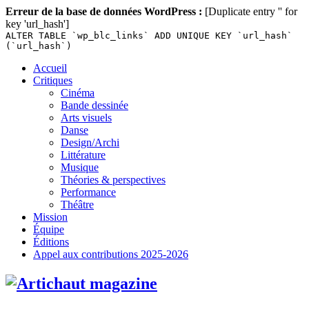
Erreur de la base de données WordPress :
[Duplicate entry '' for
key 'url_hash']
ALTER TABLE `wp_blc_links` ADD UNIQUE KEY `url_hash`
(`url_hash`)
Skip
Accueil
to
Critiques
content
Cinéma
Bande dessinée
Arts visuels
Danse
Design/Archi
Littérature
Musique
Théories & perspectives
Performance
Théâtre
Mission
Équipe
Éditions
Appel aux contributions 2025-2026