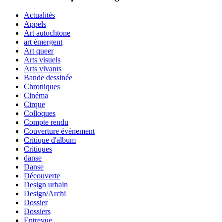
Actualités
Appels
Art autochtone
art émergent
Art queer
Arts visuels
Arts vivants
Bande dessinée
Chroniques
Cinéma
Cirque
Colloques
Compte rendu
Couverture évènement
Critique d'album
Critiques
danse
Danse
Découverte
Design urbain
Design/Archi
Dossier
Dossiers
Entrevue