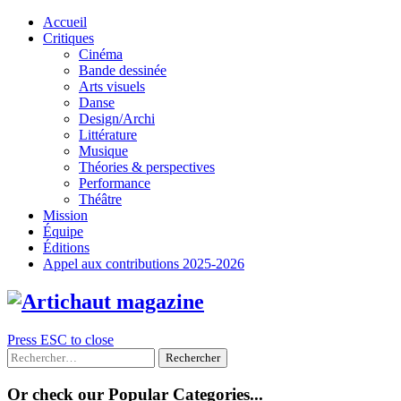
Skip
Accueil
to
Critiques
content
Cinéma
Bande dessinée
Arts visuels
Danse
Design/Archi
Littérature
Musique
Théories & perspectives
Performance
Théâtre
Mission
Équipe
Éditions
Appel aux contributions 2025-2026
Press ESC to close
Rechercher :
Or check our Popular Categories...