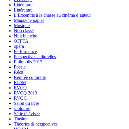
Littérature
Littérature
L’Excentris à la chasse au cinéma d’auteur
Magazine papier
Musique
Non classé
Nuit blanche
OFFTA
opéra
Performance
Perspectives culturelles
Philopolis 2017
Poésie
Récit
Rentrée culturelle
RIDM
RVCQ
RVCQ 2013
RVQC
Salon du livre
sculpture
Série télévisée
Théâtre
Théories & perspectives