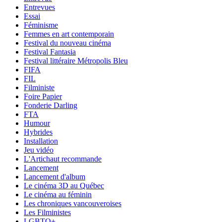
Entrevues
Essai
Féminisme
Femmes en art contemporain
Festival du nouveau cinéma
Festival Fantasia
Festival littéraire Métropolis Bleu
FIFA
FIL
Filministe
Foire Papier
Fonderie Darling
FTA
Humour
Hybrides
Installation
Jeu vidéo
L'Artichaut recommande
Lancement
Lancement d'album
Le cinéma 3D au Québec
Le cinéma au féminin
Les chroniques vancouveroises
Les Filministes
LGBTQ+