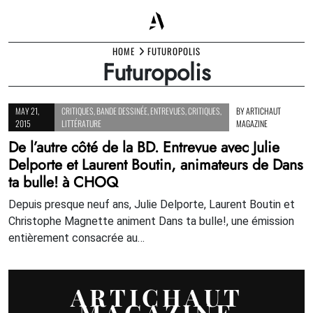
Skip
HOME
FUTUROPOLIS
Futuropolis
to
content
MAY 21,
CRITIQUES
,
BANDE DESSINÉE
,
ENTREVUES
,
CRITIQUES
,
BY
ARTICHAUT
2015
LITTÉRATURE
MAGAZINE
De l’autre côté de la BD. Entrevue avec Julie
Delporte et Laurent Boutin, animateurs de Dans
ta bulle! à CHOQ
Depuis presque neuf ans, Julie Delporte, Laurent Boutin et
Christophe Magnette animent Dans ta bulle!, une émission
entièrement consacrée au…
ARTICHAUT
MAGAZINE