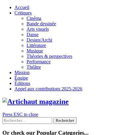
Skip
Accueil
to
Critiques
content
Cinéma
Bande dessinée
Arts visuels
Danse
Design/Archi
Littérature
Musique
Théories & perspectives
Performance
Théâtre
Mission
Équipe
Éditions
Appel aux contributions 2025-2026
Press ESC to close
Rechercher :
Or check our Popular Categories...