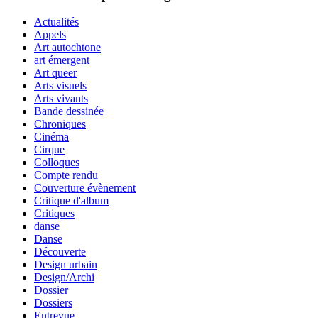
Actualités
Appels
Art autochtone
art émergent
Art queer
Arts visuels
Arts vivants
Bande dessinée
Chroniques
Cinéma
Cirque
Colloques
Compte rendu
Couverture évènement
Critique d'album
Critiques
danse
Danse
Découverte
Design urbain
Design/Archi
Dossier
Dossiers
Entrevue