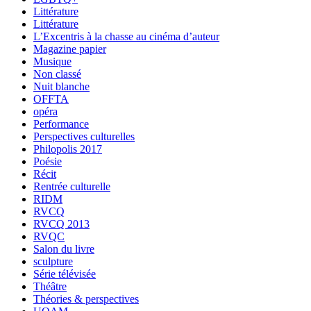
Littérature
Littérature
L’Excentris à la chasse au cinéma d’auteur
Magazine papier
Musique
Non classé
Nuit blanche
OFFTA
opéra
Performance
Perspectives culturelles
Philopolis 2017
Poésie
Récit
Rentrée culturelle
RIDM
RVCQ
RVCQ 2013
RVQC
Salon du livre
sculpture
Série télévisée
Théâtre
Théories & perspectives