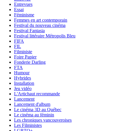
Entrevues
Essai
Féminisme
Femmes en art contemporain
Festival du nouveau cinéma
Festival Fantasia
Festival littéraire Métropolis Bleu
FIFA
FIL
Filministe
Foire Papier
Fonderie Darling
FTA
Humour
Hybrides
Installation
Jeu vidéo
L'Artichaut recommande
Lancement
Lancement d'album
Le cinéma 3D au Québec
Le cinéma au féminin
Les chroniques vancouveroises
Les Filministes
LGBTQ+