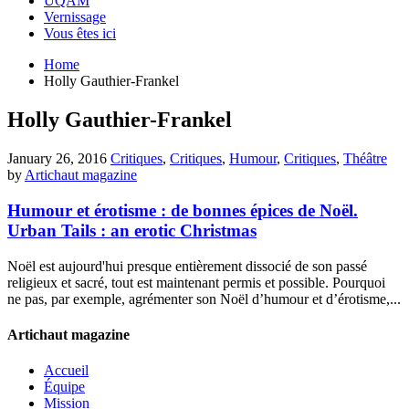
UQAM
Vernissage
Vous êtes ici
Home
Holly Gauthier-Frankel
Holly Gauthier-Frankel
January 26, 2016
Critiques
,
Critiques
,
Humour
,
Critiques
,
Théâtre
by
Artichaut magazine
Humour et érotisme : de bonnes épices de Noël.
Urban Tails : an erotic Christmas
Noël est aujourd'hui presque entièrement dissocié de son passé
religieux et sacré, tout est maintenant permis et possible. Pourquoi
ne pas, par exemple, agrémenter son Noël d’humour et d’érotisme,...
Artichaut magazine
Accueil
Équipe
Mission