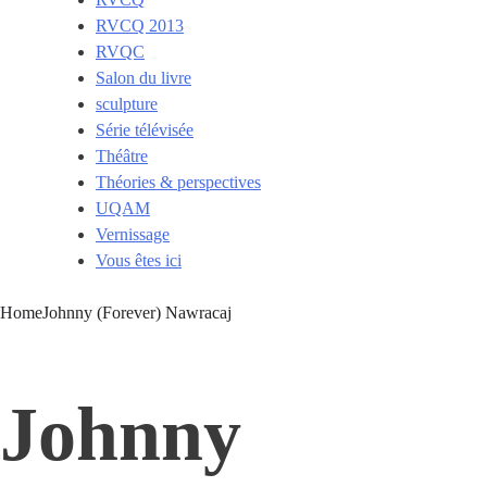
RVCQ 2013
RVQC
Salon du livre
sculpture
Série télévisée
Théâtre
Théories & perspectives
UQAM
Vernissage
Vous êtes ici
Home
Johnny (Forever) Nawracaj
Johnny