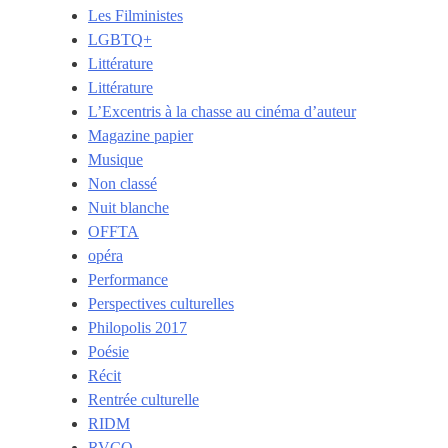
Les Filministes
LGBTQ+
Littérature
Littérature
L’Excentris à la chasse au cinéma d’auteur
Magazine papier
Musique
Non classé
Nuit blanche
OFFTA
opéra
Performance
Perspectives culturelles
Philopolis 2017
Poésie
Récit
Rentrée culturelle
RIDM
RVCQ