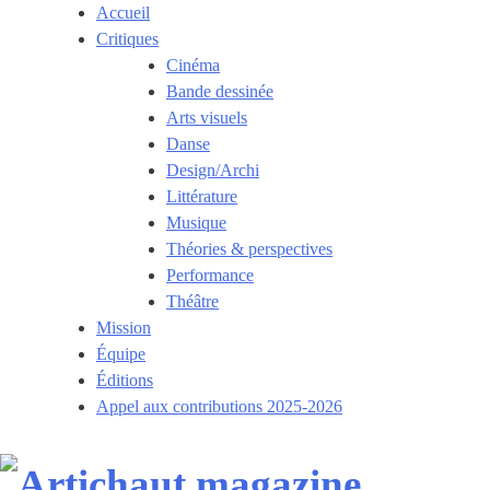
Skip
Accueil
to
Critiques
content
Cinéma
Bande dessinée
Arts visuels
Danse
Design/Archi
Littérature
Musique
Théories & perspectives
Performance
Théâtre
Mission
Équipe
Éditions
Appel aux contributions 2025-2026