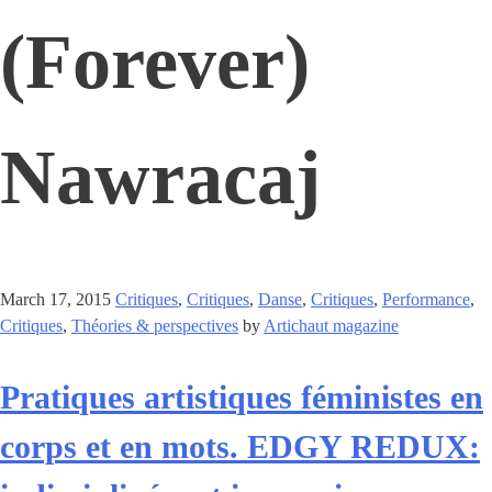
(Forever)
Nawracaj
March 17, 2015
Critiques
,
Critiques
,
Danse
,
Critiques
,
Performance
,
Critiques
,
Théories & perspectives
by
Artichaut magazine
Pratiques artistiques féministes en
corps et en mots. EDGY REDUX: