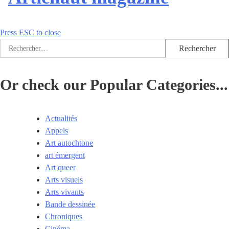
Press ESC to close
Rechercher :
Or check our Popular Categories...
Actualités
Appels
Art autochtone
art émergent
Art queer
Arts visuels
Arts vivants
Bande dessinée
Chroniques
Cinéma