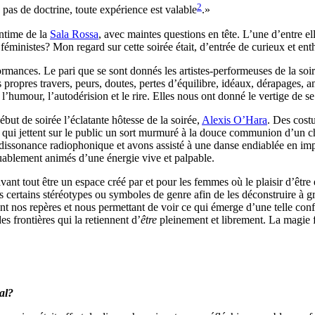
2
pas de doctrine, toute expérience est valable
.»
intime de la
Sala Rossa
, avec maintes questions en tête. L’une d’entre 
 féministes? Mon regard sur cette soirée était, d’entrée de curieux et ent
rmances. Le pari que se sont donnés les artistes-performeuses de la soir
s propres travers, peurs, doutes, pertes d’équilibre, idéaux, dérapages, am
l’humour, l’autodérision et le rire. Elles nous ont donné le vertige de se
but de soirée l’éclatante hôtesse de la soirée,
Alexis O’Hara
. Des cost
ête, qui jettent sur le public un sort murmuré à la douce communion d’un
dissonance radiophonique et avons assisté à une danse endiablée en imp
uablement animés d’une énergie vive et palpable.
ant tout être un espace créé par et pour les femmes où le plaisir d’être 
s certains stéréotypes ou symboles de genre afin de les déconstruire à gra
nt nos repères et nous permettant de voir ce qui émerge d’une telle conf
es frontières qui la retiennent d’
être
pleinement et librement. La magie fé
al?