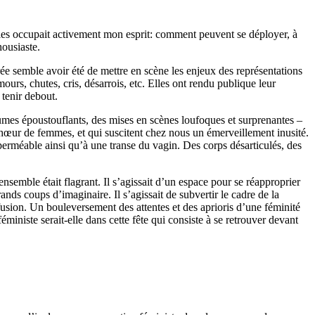
elles occupait activement mon esprit: comment peuvent se déployer, à
housiaste.
ée semble avoir été de mettre en scène les enjeux des représentations
ours, chutes, cris, désarrois, etc. Elles ont rendu publique leur
 tenir debout.
umes époustouflants, des mises en scènes loufoques et surprenantes –
 chœur de femmes, et qui suscitent chez nous un émerveillement inusité.
erméable ainsi qu’à une transe du vagin. Des corps désarticulés, des
ensemble était flagrant. Il s’agissait d’un espace pour se réapproprier
nds coups d’imaginaire. Il s’agissait de subvertir le cadre de la
usion. Un bouleversement des attentes et des aprioris d’une féminité
ministe serait-elle dans cette fête qui consiste à se retrouver devant