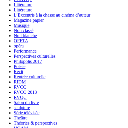
Littérature
Littérature
L’Excentris à la chasse au cinéma d’auteur
Magazine papier
Musique
Non classé
Nuit blanche
OFFTA
opéra
Performance
Perspectives culturelles
Philopolis 2017
Poésie
Récit
Rentrée culturelle
RIDM
RVCQ
RVCQ 2013
RVQC
Salon du livre
sculpture
Série télévisée
Théâtre
Théories & perspectives