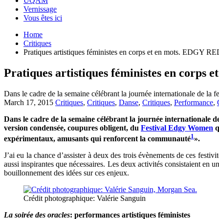
UQAM
Vernissage
Vous êtes ici
Home
Critiques
Pratiques artistiques féministes en corps et en mots. EDGY RE
Pratiques artistiques féministes en corps
Dans le cadre de la semaine célébrant la journée internationale de la 
March 17, 2015
Critiques
,
Critiques
,
Danse
,
Critiques
,
Performance
,
Dans le cadre de la semaine célébrant la journée internationale d
version condensée, coupures obligent, du
Festival Edgy Women
q
1
expérimentaux, amusants qui renforcent la communauté
».
J’ai eu la chance d’assister à deux des trois évènements de ces festivi
aussi inspirantes que nécessaires. Les deux activités consistaient en u
bouillonnement des idées sur ces enjeux.
Crédit photographique: Valérie Sanguin
La soirée des oracles
: performances artistiques féministes