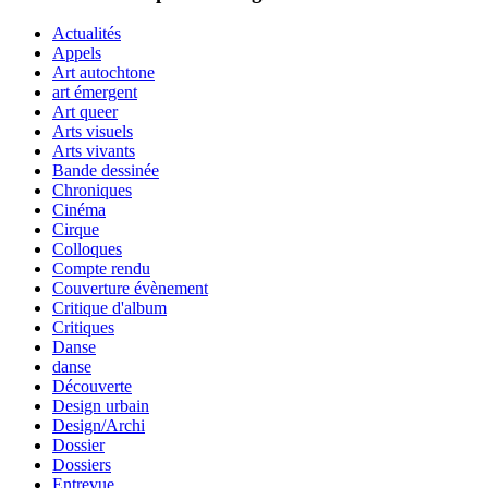
Actualités
Appels
Art autochtone
art émergent
Art queer
Arts visuels
Arts vivants
Bande dessinée
Chroniques
Cinéma
Cirque
Colloques
Compte rendu
Couverture évènement
Critique d'album
Critiques
Danse
danse
Découverte
Design urbain
Design/Archi
Dossier
Dossiers
Entrevue