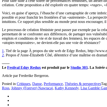
Pour faire suite à cette soirée de performances féministes, un atelier-
création. Cette proposition a été explorée en quatre temps: «
rages
», «
Voici, en guise d’aperçu, l’ébauche d’une cartographie de cette imbric
possible et pour franchir les frontières d’un «autrement». La perspective a
intuitions. Ce rapport plus sensible au monde peut nous encourager, il
Le processus de création féministe peut passer par exemple par la créa
permettant de se confronter aux différences, de partager nos vulnérabilit
emplois et conditions de vie et de travail des femmes), les espaces de c
«utopies temporaires», ne devient-elle pas une voie de résistance?
1
. Tiré de la page À propos du site web de Edgy Redux, http://www
2
. Propos d’Anne-Élizabeth Côté, détentrice d’une maîtrise en dramat
——
Le
Festival Edgy Redux
est produit par le
Studio 303
. La
Soirée 
Article par Frederike Bergeron.
Posted in
Critiques
,
Danse
,
Performance
,
Théories & perspectives
Tag
Ross
,
Johnny (Forever) Nawracaj
,
Kathy Kennedy
,
Lisa Gamble Gam