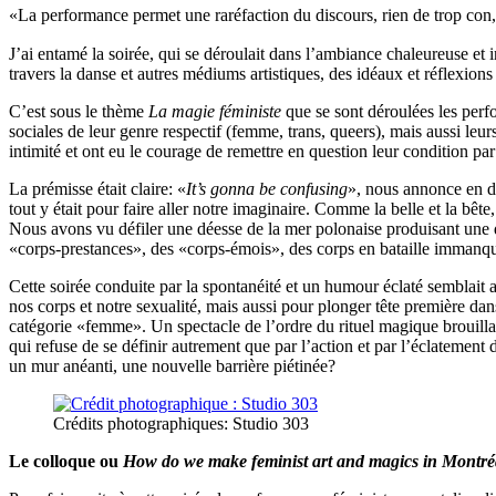
«La performance permet une raréfaction du discours, rien de trop con, 
J’ai entamé la soirée, qui se déroulait dans l’ambiance chaleureuse et 
travers la danse et autres médiums artistiques, des idéaux et réflexions
C’est sous le thème
La magie féministe
que se sont déroulées les perfo
sociales de leur genre respectif (femme, trans, queers), mais aussi leur
intimité et ont eu le courage de remettre en question leur condition par 
La prémisse était claire: «
It’s gonna be confusing
», nous annonce en dé
tout y était pour faire aller notre imaginaire. Comme la belle et la b
Nous avons vu défiler une déesse de la mer polonaise produisant une 
«corps-prestances», des «corps-émois», des corps en bataille immanq
Cette soirée conduite par la spontanéité et un humour éclaté semblait av
nos corps et notre sexualité, mais aussi pour plonger tête première dan
catégorie «femme». Un spectacle de l’ordre du rituel magique brouilla
qui refuse de se définir autrement que par l’action et par l’éclatement d
un mur anéanti, une nouvelle barrière piétinée?
Crédits photographiques: Studio 303
Le colloque ou
How do we make feminist art and magics in Montré