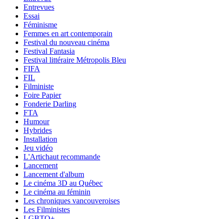
Entrevues
Essai
Féminisme
Femmes en art contemporain
Festival du nouveau cinéma
Festival Fantasia
Festival littéraire Métropolis Bleu
FIFA
FIL
Filministe
Foire Papier
Fonderie Darling
FTA
Humour
Hybrides
Installation
Jeu vidéo
L'Artichaut recommande
Lancement
Lancement d'album
Le cinéma 3D au Québec
Le cinéma au féminin
Les chroniques vancouveroises
Les Filministes
LGBTQ+