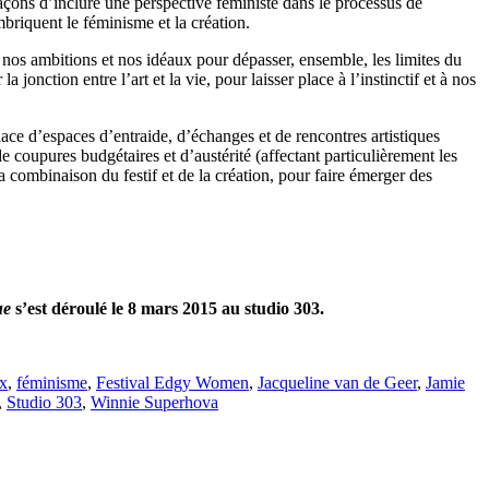
 façons d’inclure une perspective féministe dans le processus de
riquent le féminisme et la création.
r nos ambitions et nos idéaux pour dépasser, ensemble, les limites du
 jonction entre l’art et la vie, pour laisser place à l’instinctif et à nos
lace d’espaces d’entraide, d’échanges et de rencontres artistiques
de coupures budgétaires et d’austérité (affectant particulièrement les
la combinaison du festif et de la création, pour faire émerger des
ue
s’est déroulé le 8 mars 2015 au studio 303.
x
,
féminisme
,
Festival Edgy Women
,
Jacqueline van de Geer
,
Jamie
,
Studio 303
,
Winnie Superhova