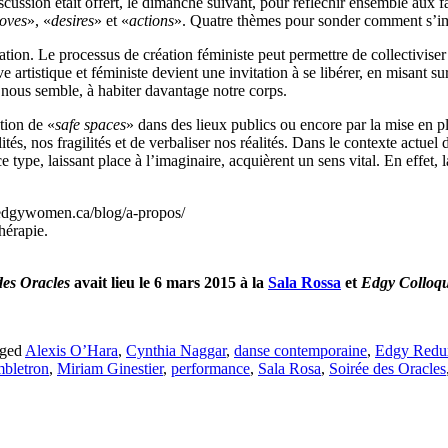
discussion était offert, le dimanche suivant, pour réfléchir ensemble aux
loves
», «
desires
» et «
actions
». Quatre thèmes pour sonder comment s’imb
ation. Le processus de création féministe peut permettre de collectivise
rtistique et féministe devient une invitation à se libérer, en misant sur la
 nous semble, à habiter davantage notre corps.
tion de «
safe spaces
» dans des lieux publics ou encore par la mise en p
és, nos fragilités et de verbaliser nos réalités. Dans le contexte actuel 
e type, laissant place à l’imaginaire, acquièrent un sens vital. En effet, 
.edgywomen.ca/blog/a-propos/
hérapie.
des Oracles
avait lieu le 6 mars 2015 à la
Sala Rossa
et
Edgy Colloq
ged
Alexis O’Hara
,
Cynthia Naggar
,
danse contemporaine
,
Edgy Redu
bletron
,
Miriam Ginestier
,
performance
,
Sala Rosa
,
Soirée des Oracles