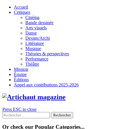
Skip
Accueil
to
Critiques
content
Cinéma
Bande dessinée
Arts visuels
Danse
Design/Archi
Littérature
Musique
Théories & perspectives
Performance
Théâtre
Mission
Équipe
Éditions
Appel aux contributions 2025-2026
Press ESC to close
Rechercher :
Or check our Popular Categories...