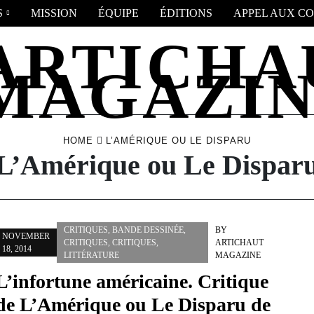
S
MISSION
ÉQUIPE
ÉDITIONS
APPEL AUX CO
HOME
L’AMÉRIQUE OU LE DISPARU
L’Amérique ou Le Dispar
CRITIQUES
,
BANDE DESSINÉE
,
BY
NOVEMBER
CRITIQUES
,
CRITIQUES
,
ARTICHAUT
18, 2014
LITTÉRATURE
MAGAZINE
L’infortune américaine. Critique
de L’Amérique ou Le Disparu de